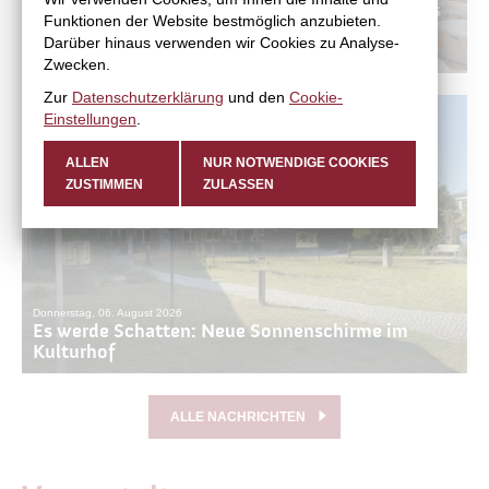
Halbzeit bei der Jugend-Umfrage: Jetzt noch bis
Funktionen der Website bestmöglich anzubieten.
zum 30. August Wünsche für die Ortsteile
Darüber hinaus verwenden wir Cookies zu Analyse-
einreichen
Zwecken.
Zur
Datenschutzerklärung
und den
Cookie-
Einstellungen
.
ALLEN
NUR NOTWENDIGE COOKIES
ZUSTIMMEN
ZULASSEN
Donnerstag, 06. August 2026
Es werde Schatten: Neue Sonnenschirme im
Kulturhof
ALLE NACHRICHTEN