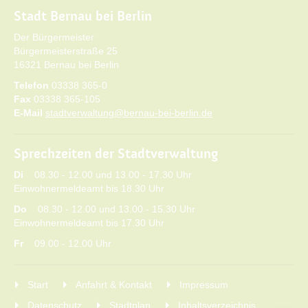
und möglicherweise noch Tickets vor Ort gekauft werden
Stadt Bernau bei Berlin
können. Aufgrund der teils historischen Stadtstruktur ist die
Barrierefreiheit dieser Führung nicht immer gegeben. Melden
Der Bürgermeister
Sie sich bitte gerne vorab bei der Tourist-Information Bernau,
Bürgermeisterstraße 25
so dass eventuelle Beeinträchtigungen Beachtung finden
16321 Bernau bei Berlin
können.
Telefon
03338 365-0
Fax
03338 365-105
E-Mail
stadtverwaltung@bernau-bei-berlin.de
Sprechzeiten der Stadtverwaltung
Di
08.30 - 12.00 und 13.00 - 17.30 Uhr
Einwohnermeldeamt bis 18.30 Uhr
Do
08.30 - 12.00 und 13.00 - 15.30 Uhr
Einwohnermeldeamt bis 17.30 Uhr
Fr
09.00 - 12.00 Uhr
Start
Anfahrt & Kontakt
Impressum
Datenschutz
Stadtplan
Inhaltsverzeichnis