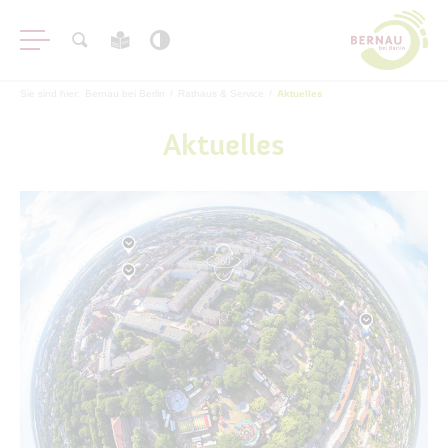
Sie sind hier:
Bernau bei Berlin
/
Rathaus & Service
/
Aktuelles
Aktuelles
Aktuelles
Stadtnachrichten
Veranstaltungen
#BERNAUER
Amtsblatt
Haushalt
Öffentliche Auslegungen