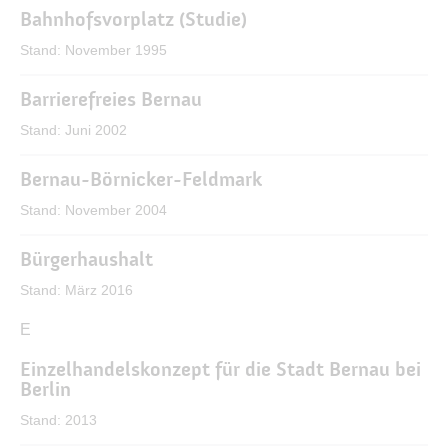
Konzepte
Bahnhofsvorplatz (Studie)
Leichte Sprache
Stand: November 1995
Notfall & Krisenfall
Barrierefreies Bernau
Stadtverwaltung
Stand: Juni 2002
Bernau-Börnicker-Feldmark
Stand: November 2004
Bürgerhaushalt
Stand: März 2016
C
D
E
Einzelhandelskonzept für die Stadt Bernau bei
Berlin
Stand: 2013