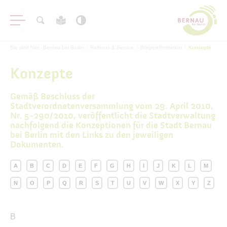
Sie sind hier:
Bernau bei Berlin
/
Rathaus & Service
/
Bürgerinformation
/
Konzepte
Konzepte
Gemäß Beschluss der
Stadtverordnetenversammlung vom 29. April 2010,
Aktuelles
Nr. 5-290/2010, veröffentlicht die Stadtverwaltung
nachfolgend die Konzeptionen für die Stadt Bernau
Bürgerservice
bei Berlin mit den Links zu den jeweiligen
Dokumenten.
Bürgerinformation
A
B
C
D
E
F
G
H
I
J
K
L
M
#BERNAUER & Amtsblatt
N
O
P
Q
R
S
T
U
V
W
X
Y
Z
Haushalt
Satzungen & Verordnungen
A
B
Richtlinien