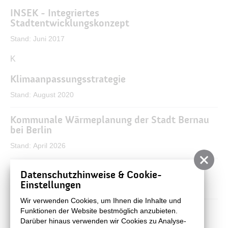
INSEK - Integriertes
Stadtentwicklungskonzept
Stand: Juni 2017
J
K
Klimaanpassungsstrategie
Stand: August 2020
Kommunale Wärmeplanung der Stadt Bernau
bei Berlin
Stand: April 2026
Konzeption Panke-Park
Datenschutzhinweise & Cookie-
Einstellungen
Stand: September 2009
Wir verwenden Cookies, um Ihnen die Inhalte und
Kunst in Bernau
Funktionen der Website bestmöglich anzubieten.
Darüber hinaus verwenden wir Cookies zu Analyse-
Stand: 2007