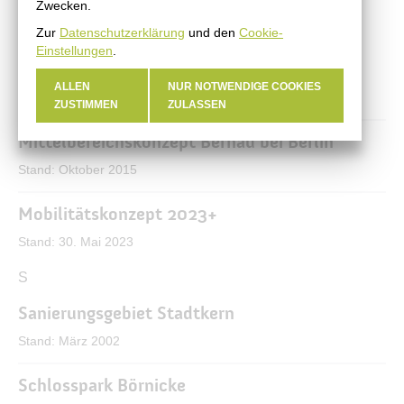
Zwecken.
L
Zur
Datenschutzerklärung
und den
Cookie-
M
Einstellungen
.
Machbarkeitsstudie Schwimmbad
ALLEN
NUR NOTWENDIGE COOKIES
Stand: Januar 2007
ZUSTIMMEN
ZULASSEN
Mittelbereichskonzept Bernau bei Berlin
Stand: Oktober 2015
Mobilitätskonzept 2023+
Stand: 30. Mai 2023
N
O
P
Q
R
S
Sanierungsgebiet Stadtkern
Stand: März 2002
Schlosspark Börnicke