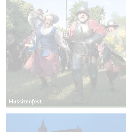
Tourist-Information
Kultur & Kunst
Museum & Historie
Veranstaltungen
Veranstaltungskalender
Hussitenfest
Weihnachtsmarkt
Dinner-Picknick
Kunst- und Handwerkermarkt
Schwertkämpfertreffen
Hussitenfest
Kinderfilmfest im Land Brandenburg
Tag des offenen Denkmals