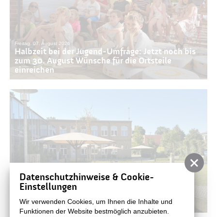
Freitag, 07. August 2026
Halbzeit bei der Jugend-Umfrage: Jetzt noch bis
zum 30. August Wünsche für die Ortsteile
einreichen
Datenschutzhinweise & Cookie-
Einstellungen
Donnerstag, 06. August 2026
Es werde Schatten: Neue Sonnenschirme im
Wir verwenden Cookies, um Ihnen die Inhalte und
Kulturhof
Funktionen der Website bestmöglich anzubieten.