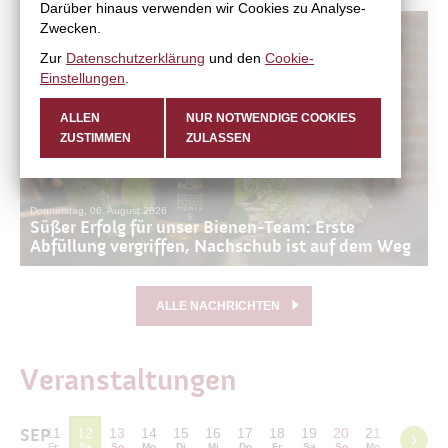
Darüber hinaus verwenden wir Cookies zu Analyse-
Zwecken.
Zur
Datenschutzerklärung
und den
Cookie-
Einstellungen
.
ALLEN
NUR NOTWENDIGE COOKIES
ZUSTIMMEN
ZULASSEN
Donnerstag, 06. August 2026
Süßer Erfolg für unser Bienen-Team: Erste
Abfüllung vergriffen, Nachschub ist auf dem Weg
ALLE NACHRICHTEN
Veranstaltungen
10
SEP
11
12
13
14
15
16
17
18
19
20
21
22
23
Do
Fr
Sa
So
Mo
Di
Mi
Do
Fr
Sa
So
Mo
Di
Mi