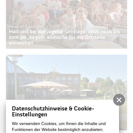
Freitag, 07. August 2026
Halbzeit bei der Jugend-Umfrage: Jetzt noch bis
zum 30. August Wünsche für die Ortsteile
einreichen
Datenschutzhinweise & Cookie-
Einstellungen
Donnerstag, 06. August 2026
Es werde Schatten: Neue Sonnenschirme im
Wir verwenden Cookies, um Ihnen die Inhalte und
Kulturhof
Funktionen der Website bestmöglich anzubieten.