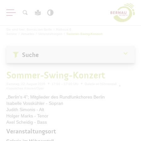
Sie sind hier:
Bernau bei Berlin
/
Rathaus &
Service
/
Aktuelles
/
Veranstaltungen
/
Sommer-Swing-Konzert
Suche
Aktuelles
Sommer-Swing-Konzert
Stadtnachrichten
Samstag, 22. August 2026
17:00 – 17:00 Uhr
Galerie im Hühnerstall
Klassisches Konzert/Oper
Veranstaltungen
„Berlin's 4"; Mitglieder des Rundfunkchores Berlin
#BERNAUER
Isabelle Vosskühler - Sopran
Judith Simonis - Alt
Amtsblatt
Holger Marks - Tenor
Haushalt
Axel Scheidig - Bass
Öffentliche Auslegungen
Veranstaltungsort
Galerie im Hühnerstall