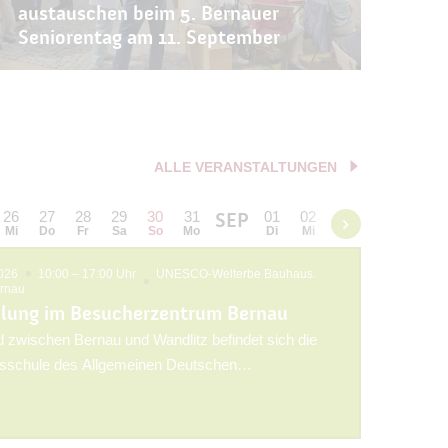
austauschen beim 5. Bernauer
Seniorentag am 11. September
ALLE VERANSTALTUNGEN
26
27
28
29
30
31
01
02
03
04
05
SEP
Mi
Do
Fr
Sa
So
Mo
Di
Mi
Do
Fr
Sa
2026
10:00 – 17:00 Uhr
UNESCO-Welterbe Bauhaus.
rnau
llung im Besucherzentrum Bernau
d zwischen Bernau und Wandlitz befindet sich die
sschule des Allgemeinen Deutschen
ndes (ADGB). Sie wurde von 1928 bis 1930 unter
damaligen Bauhausdirektors Hannes Meyer und des
Wittwer sowie mit Beteiligung aller