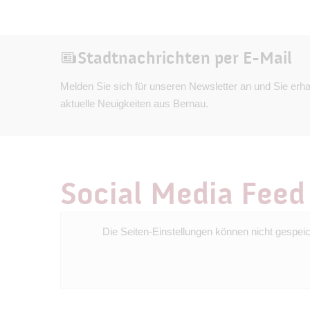
Tuchmacherei und Bierbrauerei, präsen
Wehrgang geht es hinauf auf den Hun
den krönenden Abschluss des Museum
Erlebnisreiche Führungen für Kitas, S
Stadtnachrichten per E-Mail
Gruppen sind nach Anmeldung möglich
Melden Sie sich für unseren Newsletter an und Sie erha
Versuch auf der Armbrustanlage. Öffnu
aktuelle Neuigkeiten aus Bernau.
und 14-17 Uhr Sa./So./Feiertag: 10-13 
kostet 4 Euro, ermäßigt 2 Euro. Für Kin
Eintritt frei. Fotos Ausstellungsstücke
Social Media Feed
Die Seiten-Einstellungen können nicht gespei