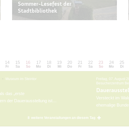
Sommer-Lesefest der
Stadtbibliothek
14
15
16
17
18
19
20
21
22
23
24
25
Fr
Sa
So
Mo
Di
Mi
Do
Fr
Sa
So
Mo
Di
Museum im Steintor
Freitag, 07. August 
Besucherzentrum Be
Dauerausste
ls das „erste
Versteckt im Wal
rn der Dauerausstellung ist
ehemalige Bunde
raum mit Rüstungen und
Gewerkschaftsbu
arüber hinaus werden
8
weitere Veranstaltungen an diesem Tag
der Leitung des 
d Gewerke, allen voran die
Architekten Hans 