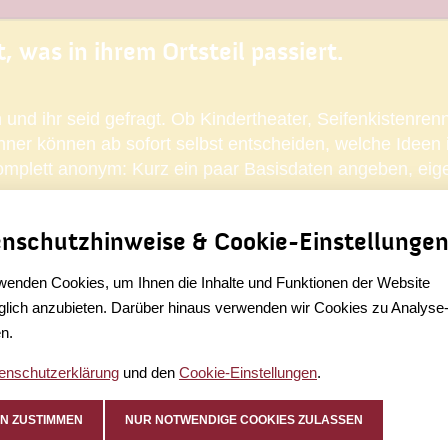
 was in ihrem Ortsteil passiert.
on und ihr seid gefragt. Ob Kindertheater, Seifenkistenr
er können ab sofort selbst entscheiden, welche Ideen i
omplett anonym: Kurz ein paar Basisdaten angeben, eige
Zur Umfrage.
nschutzhinweise & Cookie-Einstellunge
wenden Cookies, um Ihnen die Inhalte und Funktionen der Website
lich anzubieten. Darüber hinaus verwenden wir Cookies zu Analyse
n.
enschutzerklärung
und den
Cookie-Einstellungen
.
N ZUSTIMMEN
NUR NOTWENDIGE COOKIES ZULASSEN