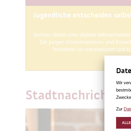
Jugendliche entscheiden selbst,
Bernau startet eine digitale Mitmachakti
Die jungen Einwohnerinnen und Einwohn
Teilnahme ist unkompliziert und k
Date
Wir ver
bestmög
Stadtnachrichten
Zwecke
Zur
Dat
ALLE