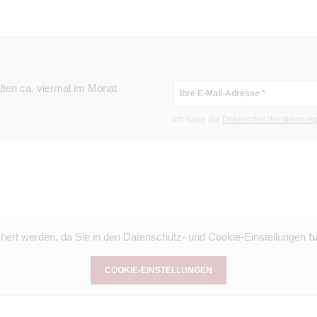
tiert. Über den oberen
Bauhauswerkstätt
gerturm, dessen Rundumblick
Bundesschule un
sbesuchs bildet.
„Das Bauhaus und
chulklassen und private
Das im Februar 2
, gern auch mit einem
Dauerausstellung
lten ca. viermal im Monat
ngszeiten: Di.-Fr.: 9-12 Uhr
Ihre E-Mail-Adresse
und Alt zur Entd
Uhr und 14-17 Uhr Der Eintritt
Nutzungsgeschich
Ich habe die
Datenschutz­bestimmun
der unter 7 Jahren ist der
können die Besu
: Lorenz Kienzle
Nutzungsgeschich
beteiligten Arch
ausgewählte Möbe
Auch die insges
die Ziele der U
chert werden, da Sie in den Datenschutz- und Cookie-Einstellungen
f
durch die Innen
Voranmeldung am
COOKIE-EINSTELLUNGEN
Gruppen nach Ab