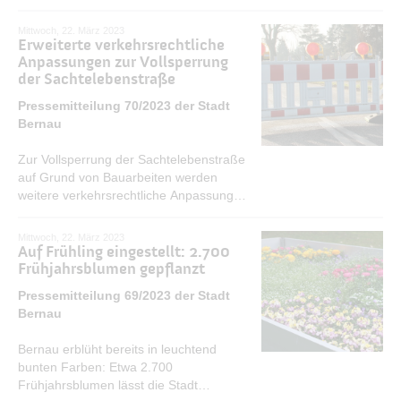
von Montag, dem 27. März, 7 Uhr, bis
Mittwoch, dem 5. April, 12 Uhr,
Mittwoch, 22. März 2023
asphaltiert. In diesem Zeitraum ist dieser
Erweiterte verkehrsrechtliche
Straßenabschnitt voll gesperrt.
Anpassungen zur Vollsperrung
der Sachtelebenstraße
MEHR ERFAHREN
Pressemitteilung 70/2023 der Stadt
Bernau
Zur Vollsperrung der Sachtelebenstraße
auf Grund von Bauarbeiten werden
weitere verkehrsrechtliche Anpassungen
erforderlich.
MEHR ERFAHREN
Mittwoch, 22. März 2023
Auf Frühling eingestellt: 2.700
Frühjahrsblumen gepflanzt
Pressemitteilung 69/2023 der Stadt
Bernau
Bernau erblüht bereits in leuchtend
bunten Farben: Etwa 2.700
Frühjahrsblumen lässt die Stadt