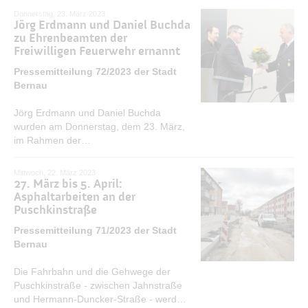
Findhorntanz statt.
MEHR ERFAHREN
Donnerstag, 23. März 2023
Jörg Erdmann und Daniel Buchda
zu Ehrenbeamten der
Freiwilligen Feuerwehr ernannt
Pressemitteilung 72/2023 der Stadt
Bernau
Jörg Erdmann und Daniel Buchda
wurden am Donnerstag, dem 23. März,
im Rahmen der
Stadtverordnetenversammlung von
Bürgermeister André Stahl zu
Mittwoch, 22. März 2023
Ehrenbeamten der Freiwilligen
27. März bis 5. April:
Feuerwehr der Stadt Bernau bei Berlin
Asphaltarbeiten an der
Puschkinstraße
berufen.
MEHR ERFAHREN
Pressemitteilung 71/2023 der Stadt
Bernau
Die Fahrbahn und die Gehwege der
Puschkinstraße - zwischen Jahnstraße
und Hermann-Duncker-Straße - werden