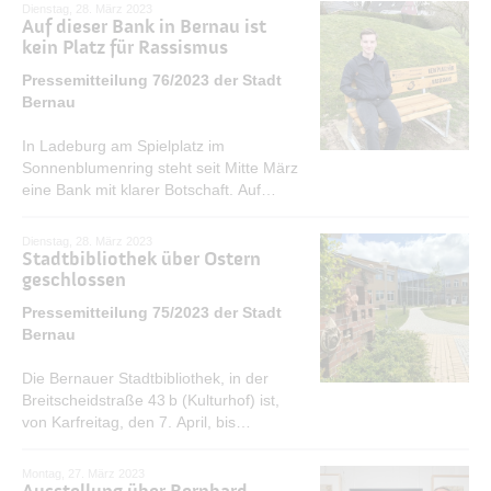
Dienstag, 28. März 2023
Auf dieser Bank in Bernau ist
kein Platz für Rassismus
Pressemitteilung 76/2023 der Stadt
Bernau
In Ladeburg am Spielplatz im
Sonnenblumenring steht seit Mitte März
eine Bank mit klarer Botschaft. Auf
dieser Bank ist kein Platz für Rassismus!
Damit beteiligt sich die Stadt Bernau an
Dienstag, 28. März 2023
einer Initiative der Staatskanzlei des
Stadtbibliothek über Ostern
Landes Brandenburg.
geschlossen
MEHR ERFAHREN
Pressemitteilung 75/2023 der Stadt
Bernau
Die Bernauer Stadtbibliothek, in der
Breitscheidstraße 43 b (Kulturhof) ist,
von Karfreitag, den 7. April, bis
einschließlich Ostermontag, den 10.
April, aufgrund der Osterfeiertage
Montag, 27. März 2023
geschlossen.
MEHR ERFAHREN