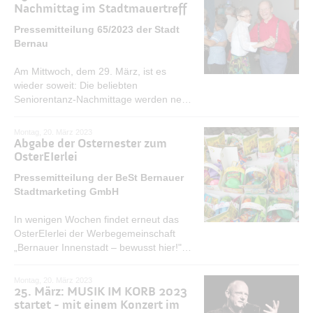
Nachmittag im Stadtmauertreff
Pressemitteilung 65/2023 der Stadt
Bernau
Am Mittwoch, dem 29. März, ist es
wieder soweit: Die beliebten
Seniorentanz-Nachmittage werden neu
aufgelegt. Von 15 bis 18 Uhr sorgt DJ
Michael Englisch von der Teamdisco '75
Montag, 20. März 2023
im Stadtmauertreff mit flotten Rhythmen
Abgabe der Osternester zum
für gute Stimmung.
OsterEIerlei
MEHR ERFAHREN
Pressemitteilung der BeSt Bernauer
Stadtmarketing GmbH
In wenigen Wochen findet erneut das
OsterEIerlei der Werbegemeinschaft
„Bernauer Innenstadt – bewusst hier!"
statt. Dafür sind alle Kinder bis 10 Jahre
eingeladen, ihre selbstgebastelten
Montag, 20. März 2023
Osternester vom 21. bis 24. März im
25. März: MUSIK IM KORB 2023
„Büro des Osterhasen" abzugeben.
startet - mit einem Konzert im