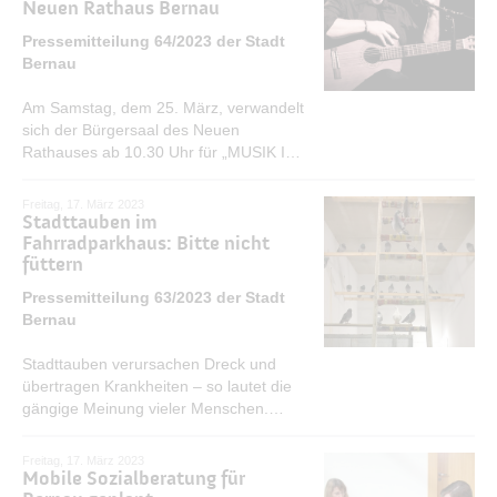
Neuen Rathaus Bernau
MEHR ERFAHREN
Pressemitteilung 64/2023 der Stadt
Bernau
Am Samstag, dem 25. März, verwandelt
sich der Bürgersaal des Neuen
Rathauses ab 10.30 Uhr für „MUSIK IM
KORB" in einen Konzertsaal. „Die
Konzertreihe soll nun annähernd
Freitag, 17. März 2023
ganzjährig stattfinden. Je nach
Stadttauben im
Wetterlage verlagern wir insbesondere
Fahrradparkhaus: Bitte nicht
füttern
in der kalten Jahreszeit die Konzerte ins
Foyer des Neuen Rathauses Bernau",
Pressemitteilung 63/2023 der Stadt
berichtet Monika Müller, die für „MUSIK
Bernau
IM KORB" verantwortliche Mitarbeiterin
des Kulturamts der Stadt.
Stadttauben verursachen Dreck und
MEHR ERFAHREN
übertragen Krankheiten – so lautet die
gängige Meinung vieler Menschen.
Deshalb sind sie nicht gern gesehen.
Das trifft in Bernau insbesondere auf
Freitag, 17. März 2023
das Fahrradparkhaus am Bahnhof
Mobile Sozialberatung für