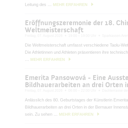
Leitung des …
MEHR ERFAHREN
Eröffnungszeremonie der 18. Ch
Weltmeisterschaft
Freitag, 07. August 2026
19:00 – 19:00 Uhr
Sparkassen Are
Die Weltmeisterschaft umfasst verschiedene Taolu-Wet
Die Athletinnen und Athleten präsentieren ihre technisc
…
MEHR ERFAHREN
Emerita Pansowová - Eine Ausst
Bildhauerarbeiten an drei Orten 
Freitag, 07. August 2026
06:00 – 22:00 Uhr
Dachterrasse d
Anlässlich des 80. Geburtstages der Künstlerin Emer
Bildhauerarbeiten an drei Orten in der Bernauer Innen
sein. Zu sehen …
MEHR ERFAHREN