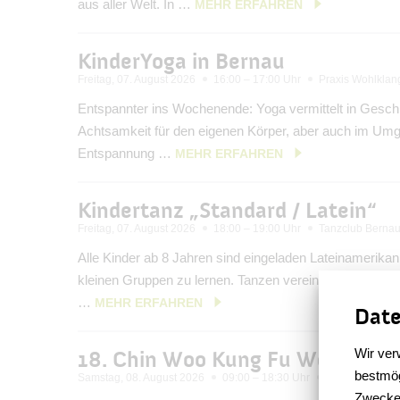
aus aller Welt. In …
MEHR ERFAHREN
KinderYoga in Bernau
Freitag, 07. August 2026
16:00 – 17:00 Uhr
Praxis Wohlklan
Entspannter ins Wochenende: Yoga vermittelt in Geschi
Achtsamkeit für den eigenen Körper, aber auch im Umga
Entspannung …
MEHR ERFAHREN
Kindertanz „Standard / Latein“
Freitag, 07. August 2026
18:00 – 19:00 Uhr
Tanzclub Berna
Alle Kinder ab 8 Jahren sind eingeladen Lateinamerikan
kleinen Gruppen zu lernen. Tanzen vereint Sport, Musikv
…
MEHR ERFAHREN
Date
Wir ver
18. Chin Woo Kung Fu Weltmeist
bestmög
Samstag, 08. August 2026
09:00 – 18:30 Uhr
Sparkassen A
Zwecke