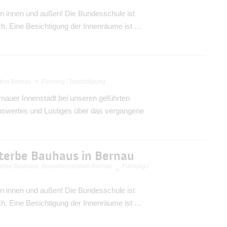
n innen und außen! Die Bundesschule ist
ich. Eine Besichtigung der Innenräume ist …
ation Bernau
Führung / Besichtigung
nauer Innenstadt bei unseren geführten
nswertes und Lustiges über das vergangene
erbe Bauhaus in Bernau
rbe Bauhaus. Besucherzentrum Bernau
Führung /
n innen und außen! Die Bundesschule ist
ich. Eine Besichtigung der Innenräume ist …