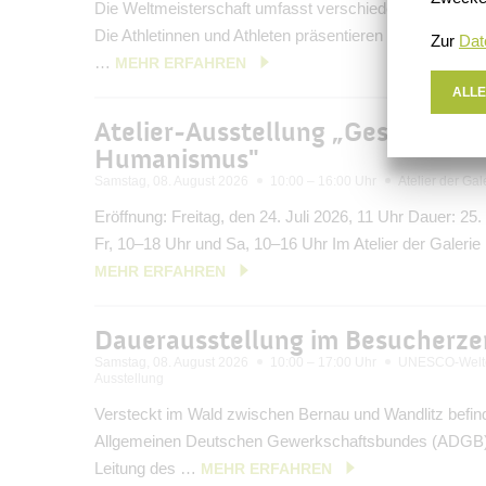
Die Weltmeisterschaft umfasst verschiedene Taolu-Wet
Die Athletinnen und Athleten präsentieren ihre technisc
Zur
Dat
…
MEHR ERFAHREN
ALLE
Atelier-Ausstellung „Geschichte
Humanismus"
Samstag, 08. August 2026
10:00 – 16:00 Uhr
Atelier der Ga
Eröffnung: Freitag, den 24. Juli 2026, 11 Uhr Dauer: 25.
Fr, 10–18 Uhr und Sa, 10–16 Uhr Im Atelier der Galeri
MEHR ERFAHREN
Dauerausstellung im Besucherz
Samstag, 08. August 2026
10:00 – 17:00 Uhr
UNESCO-Welte
Ausstellung
Versteckt im Wald zwischen Bernau und Wandlitz befin
Allgemeinen Deutschen Gewerkschaftsbundes (ADGB). 
Leitung des …
MEHR ERFAHREN