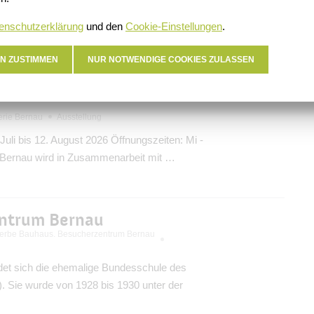
tbewerbe mit und ohne chinesische Waffen.
hen und koordinative Fähigkeiten, wobei der
enschutzerklärung
und den
Cookie-Einstellungen
.
N ZUSTIMMEN
NUR NOTWENDIGE COOKIES ZULASSEN
 und Zukunft des
lerie Bernau
Ausstellung
 Juli bis 12. August 2026 Öffnungszeiten: Mi -
e Bernau wird in Zusammenarbeit mit …
entrum Bernau
rbe Bauhaus. Besucherzentrum Bernau
det sich die ehemalige Bundesschule des
Sie wurde von 1928 bis 1930 unter der