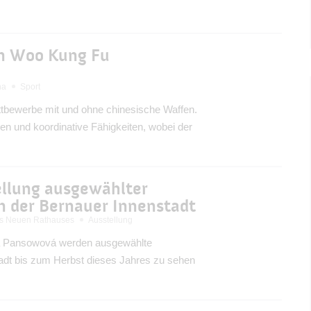
in Woo Kung Fu
na
Sport
tbewerbe mit und ohne chinesische Waffen.
hen und koordinative Fähigkeiten, wobei der
ellung ausgewählter
in der Bernauer Innenstadt
es Neuen Rathauses
Ausstellung
ita Pansowová werden ausgewählte
stadt bis zum Herbst dieses Jahres zu sehen