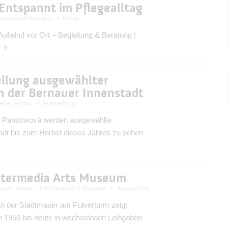
Entspannt im Pflegealltag
nung und Beratung
Kurse
ufwind vor Ort – Begleitung & Beratung |
ellung ausgewählter
in der Bernauer Innenstadt
lerie Bernau
Ausstellung
ita Pansowová werden ausgewählte
stadt bis zum Herbst dieses Jahres zu sehen
ntermedia Arts Museum
eum Bernau - Intermedia Arts Museum
Ausstellung
 der Stadtmauer am Pulverturm zeigt
 1956 bis heute in wechselnden Leihgaben