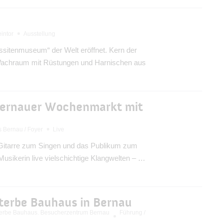
intor
Ausstellung
sitenmuseum“ der Welt eröffnet. Kern der
Wachraum mit Rüstungen und Harnischen aus
Bernauer Wochenmarkt mit
 Bernau / Foyer
Live
e Gitarre zum Singen und das Publikum zum
 Musikerin live vielschichtige Klangwelten – …
erbe Bauhaus in Bernau
rbe Bauhaus. Besucherzentrum Bernau
Führung /