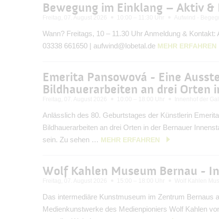
Bewegung im Einklang – Aktiv & 
Freitag, 07. August 2026
10:00 – 11:30 Uhr
Aufwind - Begeg
Wann? Freitags, 10 – 11.30 Uhr Anmeldung & Kontakt: A
03338 661650 | aufwind@lobetal.de
MEHR ERFAHREN
Emerita Pansowová - Eine Ausst
Bildhauerarbeiten an drei Orten 
Freitag, 07. August 2026
10:00 – 18:00 Uhr
Innenhof der Ga
Anlässlich des 80. Geburtstages der Künstlerin Emer
Bildhauerarbeiten an drei Orten in der Bernauer Innen
sein. Zu sehen …
MEHR ERFAHREN
Wolf Kahlen Museum Bernau - I
Freitag, 07. August 2026
15:00 – 18:00 Uhr
Wolf Kahlen Mus
Das intermediäre Kunstmuseum im Zentrum Bernaus an
Medienkunstwerke des Medienpioniers Wolf Kahlen von