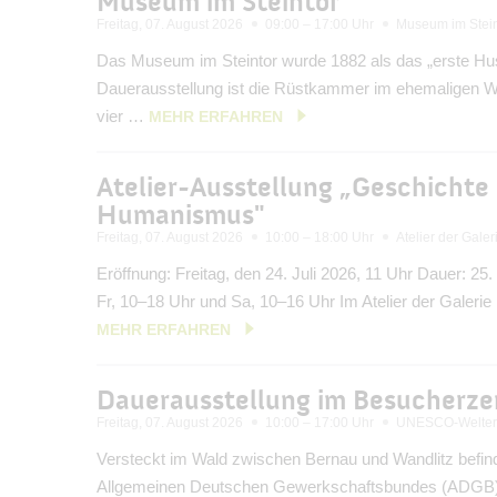
Museum im Steintor
Freitag, 07. August 2026
09:00 – 17:00 Uhr
Museum im Stein
Das Museum im Steintor wurde 1882 als das „erste Hus
Dauerausstellung ist die Rüstkammer im ehemaligen 
vier …
MEHR ERFAHREN
Atelier-Ausstellung „Geschichte
Humanismus"
Freitag, 07. August 2026
10:00 – 18:00 Uhr
Atelier der Gale
Eröffnung: Freitag, den 24. Juli 2026, 11 Uhr Dauer: 25.
Fr, 10–18 Uhr und Sa, 10–16 Uhr Im Atelier der Galeri
MEHR ERFAHREN
Dauerausstellung im Besucherz
Freitag, 07. August 2026
10:00 – 17:00 Uhr
UNESCO-Welterb
Versteckt im Wald zwischen Bernau und Wandlitz befin
Allgemeinen Deutschen Gewerkschaftsbundes (ADGB). 