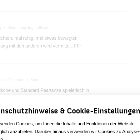
g
Kinder und Jugendliche
chten, mal ruhig, mal etwas bewegter.
ng mit den anderen wird vermittelt. Für
u am Ofenhaus
Sport
ische und Standard Paartänze spielerisch in
erständnis, Teamarbeit und bietet Training in
nschutzhinweise & Cookie-Einstellunge
wenden Cookies, um Ihnen die Inhalte und Funktionen der Website
erschaft
lich anzubieten. Darüber hinaus verwenden wir Cookies zu Analyse
rena
Sport
n.