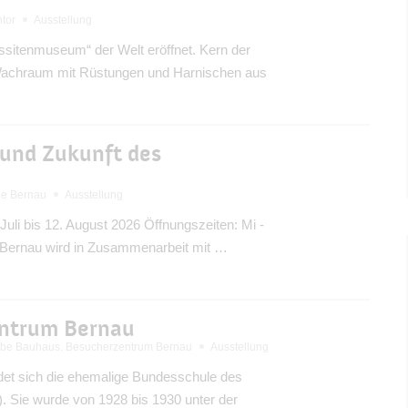
tor
Ausstellung
sitenmuseum“ der Welt eröffnet. Kern der
Wachraum mit Rüstungen und Harnischen aus
 und Zukunft des
rie Bernau
Ausstellung
 Juli bis 12. August 2026 Öffnungszeiten: Mi -
e Bernau wird in Zusammenarbeit mit …
entrum Bernau
e Bauhaus. Besucherzentrum Bernau
Ausstellung
det sich die ehemalige Bundesschule des
Sie wurde von 1928 bis 1930 unter der