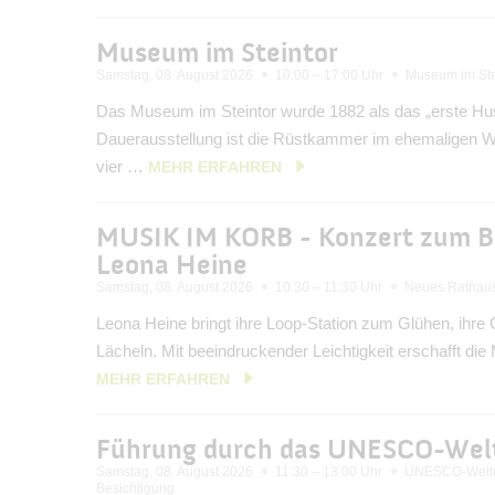
Museum im Steintor
Samstag, 08. August 2026
10:00 – 17:00 Uhr
Museum im Ste
Das Museum im Steintor wurde 1882 als das „erste Hus
Dauerausstellung ist die Rüstkammer im ehemaligen 
vier …
MEHR ERFAHREN
MUSIK IM KORB - Konzert zum 
Leona Heine
Samstag, 08. August 2026
10:30 – 11:30 Uhr
Neues Rathaus
Leona Heine bringt ihre Loop-Station zum Glühen, ihr
Lächeln. Mit beeindruckender Leichtigkeit erschafft die
MEHR ERFAHREN
Führung durch das UNESCO-Welt
Samstag, 08. August 2026
11:30 – 13:00 Uhr
UNESCO-Welte
Besichtigung