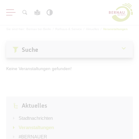
Sie sind hier:
Bernau bei Berlin
/
Rathaus & Service
/
Aktuelles
/
Veranstaltungen
Suche
Aktuelles
Keine Veranstaltungen gefunden!
Stadtnachrichten
Veranstaltungen
#BERNAUER
Aktuelles
Amtsblatt
Haushalt
Stadtnachrichten
Öffentliche Auslegungen
Veranstaltungen
#BERNAUER