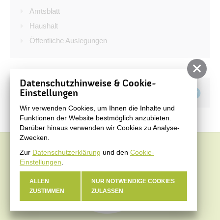
Bürgerservice
Amtsblatt
Bürgerinformation
Haushalt
Öffentliche Auslegungen
Stadtverwaltung
Datenschutzhinweise & Cookie-
Teilen auf
Einstellungen
Wir verwenden Cookies, um Ihnen die Inhalte und
Funktionen der Website bestmöglich anzubieten.
Darüber hinaus verwenden wir Cookies zu Analyse-
Zwecken.
Zur
Datenschutzerklärung
und den
Cookie-
Einstellungen
.
ALLEN
NUR NOTWENDIGE COOKIES
ZUSTIMMEN
ZULASSEN