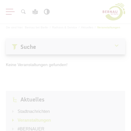
Sie sind hier:
Bernau bei Berlin
/
Rathaus & Service
/
Aktuelles
/
Veranstaltungen
Suche
Aktuelles
Keine Veranstaltungen gefunden!
Stadtnachrichten
Veranstaltungen
#BERNAUER
Aktuelles
Amtsblatt
Haushalt
Stadtnachrichten
Öffentliche Auslegungen
Veranstaltungen
#BERNAUER