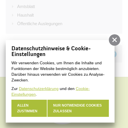
Bürgerservice
Amtsblatt
Bürgerinformation
Haushalt
Öffentliche Auslegungen
Stadtverwaltung
Datenschutzhinweise & Cookie-
Teilen auf
Einstellungen
Wir verwenden Cookies, um Ihnen die Inhalte und
Funktionen der Website bestmöglich anzubieten.
Darüber hinaus verwenden wir Cookies zu Analyse-
Zwecken.
Zur
Datenschutzerklärung
und den
Cookie-
Einstellungen
.
ALLEN
NUR NOTWENDIGE COOKIES
ZUSTIMMEN
ZULASSEN