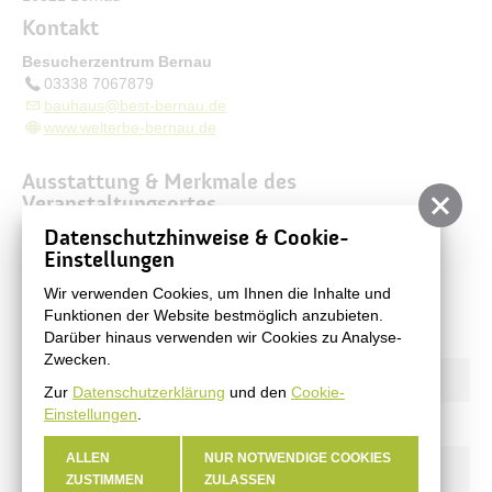
Kontakt
Besucherzentrum Bernau
03338 7067879
bauhaus@best-bernau.de
www.welterbe-bernau.de
Ausstattung & Merkmale des
Veranstaltungsortes
Datenschutzhinweise & Cookie-
stufenloser Zugang
Einstellungen
Breite der Eingangstür mindestens 90cm
Rampe vorhanden
Wir verwenden Cookies, um Ihnen die Inhalte und
Behindertengerechtes WC
Funktionen der Website bestmöglich anzubieten.
Darüber hinaus verwenden wir Cookies zu Analyse-
Zwecken.
Zur
Datenschutzerklärung
und den
Cookie-
Einstellungen
.
ALLEN
NUR NOTWENDIGE COOKIES
Aktuelles
ZUSTIMMEN
ZULASSEN