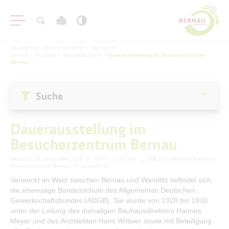
Sie sind hier:
Bernau bei Berlin
/
Rathaus &
Service
/
Aktuelles
/
Veranstaltungen
/
Dauerausstellung im Besucherzentrum
Bernau
Suche
Aktuelles
Dauerausstellung im
Stadtnachrichten
Besucherzentrum Bernau
Veranstaltungen
Mittwoch, 02. September 2026
10:00 – 17:00 Uhr
UNESCO-Welterbe Bauhaus.
#BERNAUER
Besucherzentrum Bernau
Ausstellung
Amtsblatt
Versteckt im Wald zwischen Bernau und Wandlitz befindet sich
die ehemalige Bundesschule des Allgemeinen Deutschen
Haushalt
Gewerkschaftsbundes (ADGB). Sie wurde von 1928 bis 1930
Öffentliche Auslegungen
unter der Leitung des damaligen Bauhausdirektors Hannes
Meyer und des Architekten Hans Wittwer sowie mit Beteiligung