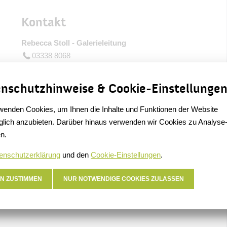
r
Kontakt
Rebecca Stoll - Galerieleitung
03338 8068
galerie@best-bernau.de
www.galerie-bernau.de
nschutzhinweise & Cookie-Einstellunge
wenden Cookies, um Ihnen die Inhalte und Funktionen der Website
lich anzubieten. Darüber hinaus verwenden wir Cookies zu Analyse
n.
enschutzerklärung
und den
Cookie-Einstellungen
.
N ZUSTIMMEN
NUR NOTWENDIGE COOKIES ZULASSEN