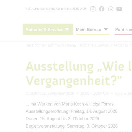
FOLGEN SIE BERNAU BEI BERLIN AUF
Rathaus & Service
Mein Bernau
Politik 
Sie sind hier:
Bernau bei Berlin
/
Rathaus & Service
/
Aktuelles
/
Stadtnachrichten
Stadtportrait
Stadtverordnetenversammlung
Konzepte
Anreise
Ratha
Kinde
Bürge
Mobil
Kultu
Ausstellung „Wie 
Veranstaltungen
Ortsteile
Ausschüsse
Bauleitplanung
Barrierefreier Tourismus
Wegwe
Schul
Öffen
Öffen
Kunst
#BERNAUER
Verkehrsanbindung
Ortsbeiräte
Örtliche Bauvorschriften
Gastronomie
Öffnu
Juge
Berna
Fahrr
Archi
Vergangenheit?"
Amtsblatt
Wohnen
Seniorenbeirat
Ortsteilentwicklung
Unterkünfte
Schie
Kinde
Beka
Parke
Stadtb
Haushalt
Geschichte
Bürgerinformationssystem
Denkmal & Stadtsanierung
Mensc
Stadtb
Verk
Mittwoch, 02. September 2026
10:00 – 18:00 Uhr
Galerie B
Öffentliche Auslegungen
Partnerstädte
Gremieninformationssystem
Stadterneuerung
Maerk
Integ
... mit Werken von Maria Koch & Helga Torres
Mitgliedschaften
Livestream & Mediathek
Förderungen & Zuwendungen
Mensc
Ausstellungseröffnung: Freitag, 14. August 2026
Stadt-App "Mein Bernau"
Geoportal
Stift
Dauer: 15. August bis 3. Oktober 2026
INSEK
Stark
Begleitveranstaltung: Samstag, 3. Oktober 2026