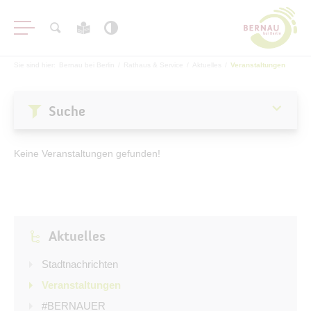
Sie sind hier:
Bernau bei Berlin
/
Rathaus & Service
/
Aktuelles
/
Veranstaltungen
Suche
Aktuelles
Keine Veranstaltungen gefunden!
Stadtnachrichten
Veranstaltungen
#BERNAUER
Aktuelles
Amtsblatt
Haushalt
Stadtnachrichten
Öffentliche Auslegungen
Veranstaltungen
#BERNAUER