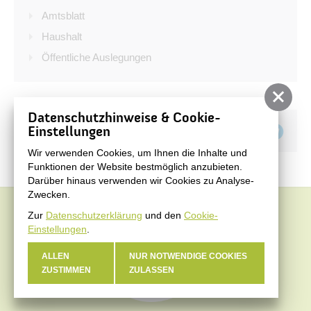
Bürgerservice
Amtsblatt
Bürgerinformation
Haushalt
Öffentliche Auslegungen
Stadtverwaltung
Datenschutzhinweise & Cookie-
Teilen auf
Einstellungen
Wir verwenden Cookies, um Ihnen die Inhalte und
Funktionen der Website bestmöglich anzubieten.
Darüber hinaus verwenden wir Cookies zu Analyse-
Zwecken.
Zur
Datenschutzerklärung
und den
Cookie-
Einstellungen
.
ALLEN
NUR NOTWENDIGE COOKIES
ZUSTIMMEN
ZULASSEN