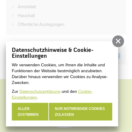
Bürgerservice
Amtsblatt
Bürgerinformation
Haushalt
Öffentliche Auslegungen
Stadtverwaltung
Datenschutzhinweise & Cookie-
Teilen auf
Einstellungen
Wir verwenden Cookies, um Ihnen die Inhalte und
Funktionen der Website bestmöglich anzubieten.
Darüber hinaus verwenden wir Cookies zu Analyse-
Zwecken.
Zur
Datenschutzerklärung
und den
Cookie-
Einstellungen
.
ALLEN
NUR NOTWENDIGE COOKIES
ZUSTIMMEN
ZULASSEN