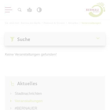
Sie sind hier:
Bernau bei Berlin
/
Rathaus & Service
/
Aktuelles
/
Veranstaltungen
Suche
Aktuelles
Keine Veranstaltungen gefunden!
Stadtnachrichten
Veranstaltungen
#BERNAUER
Aktuelles
Amtsblatt
Haushalt
Stadtnachrichten
Öffentliche Auslegungen
Veranstaltungen
#BERNAUER