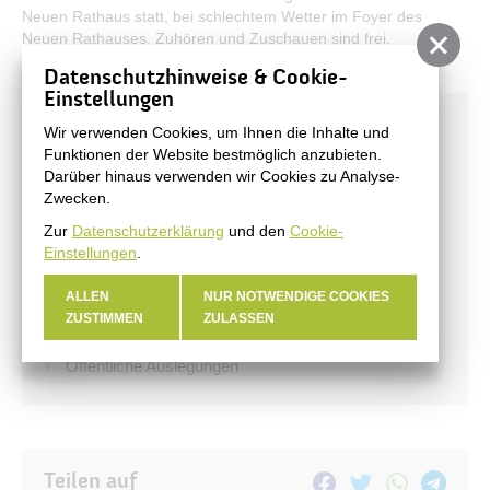
Neuen Rathaus statt, bei schlechtem Wetter im Foyer des
Neuen Rathauses. Zuhören und Zuschauen sind frei.
Datenschutzhinweise & Cookie-
Einstellungen
Aktuelles
Wir verwenden Cookies, um Ihnen die Inhalte und
Funktionen der Website bestmöglich anzubieten.
Stadtnachrichten
Darüber hinaus verwenden wir Cookies zu Analyse-
Zwecken.
Archiv
Zur
Datenschutzerklärung
und den
Cookie-
Veranstaltungen
Einstellungen
.
#BERNAUER
ALLEN
NUR NOTWENDIGE COOKIES
Amtsblatt
ZUSTIMMEN
ZULASSEN
Haushalt
Öffentliche Auslegungen
Teilen auf