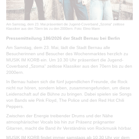
Öffentliche Auslegungen
Bürgerservice
Am Samstag, dem 23. Mai präsentiert die Jugend-Coverband „Szoma“ zeitlose
Klassiker aus den 70ern bis zu den 2000ern. Foto: Elmo Mann
Bürgerinformation
Pressemitteilung 186/2026 der Stadt Bernau bei Berlin
Stadtverwaltung
Am Samstag, dem 23. Mai, lädt die Stadt Bernau alle
Besucherinnen und Besucher des Wochenmarktes herzlich zu
MUSIK IM KORB ein. Um 10.30 Uhr präsentiert die Jugend-
Coverband „Szoma“ zeitlose Klassiker aus den 70ern bis zu den
2000ern.
In Bernau haben sich die fünf jugendlichen Freunde, die Rock
nicht nur hören, sondern leben, zusammengefunden, um diese
Leidenschaft auf die Bühne zu bringen. Dabei spielen sie Songs
von Bands wie Pink Floyd, The Police und den Red Hot Chili
Peppers.
Zwischen der Energie treibender Drums und der Nähe
atmosphärischer Vocals bis hin zur Präsenz prägnanter
Gitarren, macht die Band ihr Verständnis von Rockmusik hörbar.
MUSIK IM KORB findet immer samstags ab 10.30 Uhr vor dem