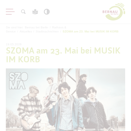
Sie sind hier:
Bernau bei Berlin
/
Rathaus &
Service
/
Aktuelles
/
Stadtnachrichten
/
SZOMA am 23. Mai bei MUSIK IM KORB
19.05.2026
SZOMA am 23. Mai bei MUSIK
IM KORB
Aktuelles
Stadtnachrichten
Archiv
Veranstaltungen
#BERNAUER
Amtsblatt
Haushalt