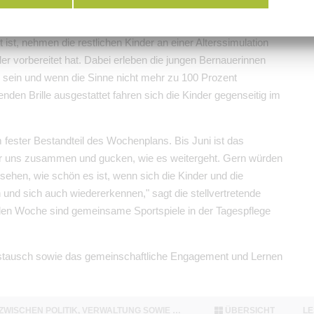
 ist, nehmen die restlichen Kinder an einer Alterssimulation
nder vorbereitet hat. Dabei erleben die jungen Bernauerinnen
 sein und wenn die Sinne nicht mehr zu 100 Prozent
enden Brille ausgestattet fahren sich die Kinder gegenseitig im
 fester Bestandteil des Wochenplans. Bis Juni ist das
wir uns zusammen und gucken, wie es weitergeht. Gern würden
 sehen, wie schön es ist, wenn sich die Kinder und die
und sich auch wiedererkennen," sagt die stellvertretende
den Woche sind gemeinsame Sportspiele in der Tagespflege
Austausch sowie das gemeinschaftliche Engagement und Lernen
SITZUNGSDIENST BERNAU: SCHALTZENTRALE ZWISCHEN POLITIK, VERWALTUNG SOWIE BÜRGERINNEN UND BÜRGERN
ÜBERSICHT
LE