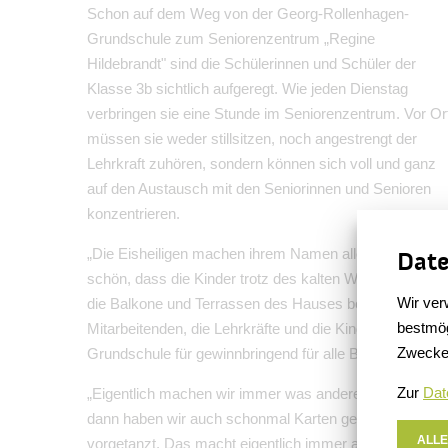
Schon auf dem Weg von der Georg-Rollenhagen-
Grundschule zum Seniorenzentrum „Regine
Hildebrandt" sind die Schülerinnen und Schüler der
Klasse 3b sichtlich aufgeregt. Wie jeden Dienstag
verbringen sie eine Stunde im Seniorenzentrum. Vor Or
müssen sie weder stillsitzen, noch angestrengt der
Lehrkraft zuhören, sondern können sich voll und ganz
auf den Austausch mit den Seniorinnen und Senioren
konzentrieren.
„Die Eisheiligen machen ihrem Namen alle Ehre. Es ist
Date
schön, dass die Kinder trotz des kalten Wetters heu
Wir ver
die Balkone und Terrassen des Hauses bepflanzen", sa
bestmög
Mitarbeitenden, die Lehrkräfte und die Kinder hält auc
Zwecke
Grundschule für gewinnbringend für alle Beteiligten.
Zur
Dat
„Eigentlich machen wir immer was anderes mit den O
dann haben wir auch schonmal Karten gespielt, gebast
ALLE
vorgetanzt. Das macht eigentlich immer alles Spaß", sa