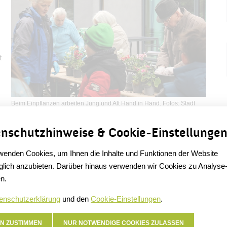
t
Beim Einpflanzen arbeiten Jung und Alt Hand in Hand. Fotos: Stadt
Bernau/JJov (Bild: 1/4)
nschutzhinweise & Cookie-Einstellunge
te gekommen sind und mit uns zusammen die Blumenkästen für
wenden Cookies, um Ihnen die Inhalte und Funktionen der Website
gt die Bewohnerin Ingeborg Marschner. Ebenso wie die
lich anzubieten. Darüber hinaus verwenden wir Cookies zu Analyse
h sie die Kooperation zwischen Seniorenzentrum und
n.
enschutzerklärung
und den
Cookie-Einstellungen
.
mis und Opis. Letzte Woche ging es ums Hände waschen,
elt, Sport gemacht und wir haben auch schon etwas
N ZUSTIMMEN
NUR NOTWENDIGE COOKIES ZULASSEN
gt die 8-jährige Marlena, die gerade ihre Hände von