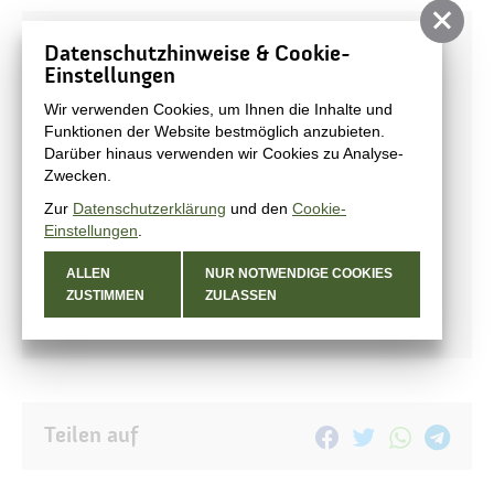
Veranstaltungen
Datenschutzhinweise & Cookie-
Einstellungen
Veranstaltungskalender
Wir verwenden Cookies, um Ihnen die Inhalte und
Hussitenfest
Funktionen der Website bestmöglich anzubieten.
Darüber hinaus verwenden wir Cookies zu Analyse-
Weihnachtsmarkt
Zwecken.
Dinner-Picknick
Zur
Datenschutzerklärung
und den
Cookie-
Kunst- und Handwerkermarkt
Einstellungen
.
Schwertkämpfertreffen
ALLEN
NUR NOTWENDIGE COOKIES
Kinderfilmfest im Land Brandenburg
ZUSTIMMEN
ZULASSEN
Tag des offenen Denkmals
Teilen auf