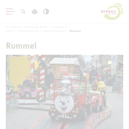
Sie sind hier:
Bernau bei Berlin
/
Tourismus &
Kultur
/
Veranstaltungen
/
Weihnachtsmarkt
/
Rummel
Rummel