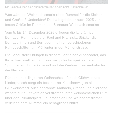
Tourist-Information
Die Kleinen dürfen sich auf mehrere Karussells beim Rummel freuen.
Kultur & Kunst
Was wäre ein Weihnachtsmarkt ohne Rummel für die Kleinen
und Großen? Undenkbar! Deshalb gehört er auch 2025 zur
Museum & Historie
festen Größe im Rahmen des Bernauer Weihnachtsmarkts.
Vom 5. bis 14. Dezember 2025 erfreuen die langjährigen
Veranstaltungen
Bernauer Rummelpartner Paul und Franziska Stricker die
Bernauerinnen und Bernauer mit ihren verschiedenen
Veranstaltungskalender
Fahrgeschäften am Mühlentor in der Mühlenstraße.
Hussitenfest
Die Schausteller bringen in diesem Jahr einen Autoscooter, das
Weihnachtsmarkt
Kettenkarussell, ein Bungee-Trampolin für spektakuläre
Sprünge, ein Kinderkarussell und die Weihnachtseisenbahn für
Dinner-Picknick
die Kleinsten mit.
Kunst- und Handwerkermarkt
Für den unabdingbaren Weihnachtsduft nach Glühwein und
Schwertkämpfertreffen
Kinderpunsch sorgt ein besonderer Kutschenwagen als
Glühweinstand. Auch gebrannte Mandeln, Crêpes und allerhand
Kinderfilmfest im Land Brandenburg
weitere süße Leckereien verströmen ihren weihnachtlichen Duft
Tag des offenen Denkmals
über den Rummelplatz. Feuerschalen und Weihnachtslichter
verleihen dem Rummel ein behagliches Antlitz.