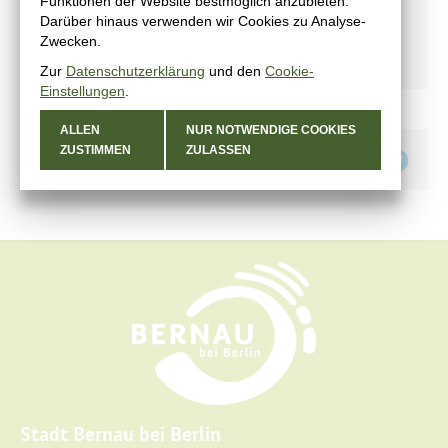
Funktionen der Website bestmöglich anzubieten.
Darüber hinaus verwenden wir Cookies zu Analyse-
Kinderfilmfest im Land Brandenburg
Zwecken.
Tag des offenen Denkmals
Zur
Datenschutzerklärung
und den
Cookie-
Einstellungen
.
ALLEN
NUR NOTWENDIGE COOKIES
ZUSTIMMEN
ZULASSEN
Teilen auf
Stadt Bernau bei Berlin