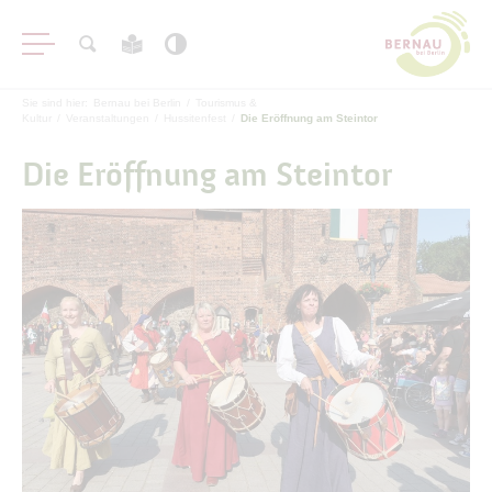
Sie sind hier:
Bernau bei Berlin
/
Tourismus &
Kultur
/
Veranstaltungen
/
Hussitenfest
/
Die Eröffnung am Steintor
Die Eröffnung am Steintor