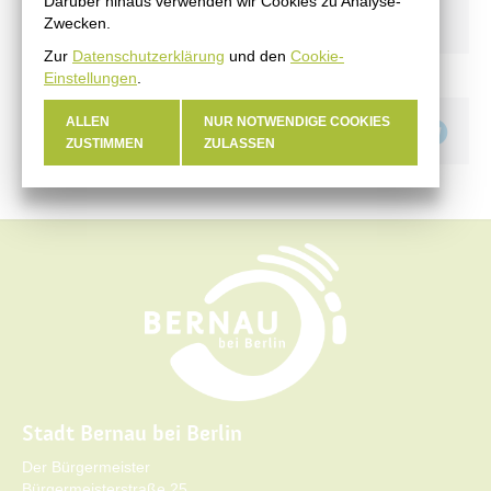
Darüber hinaus verwenden wir Cookies zu Analyse-
Ausschreibungen
Zwecken.
Zur
Datenschutzerklärung
und den
Cookie-
Einstellungen
.
ALLEN
NUR NOTWENDIGE COOKIES
Teilen auf
ZUSTIMMEN
ZULASSEN
Stadt Bernau bei Berlin
Der Bürgermeister
Bürgermeisterstraße 25