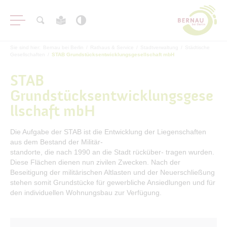
Sie sind hier:
Bernau bei Berlin
/
Rathaus & Service
/
Stadtverwaltung
/
Städtische
Gesellschaften
/
STAB Grundstücksentwicklungsgesellschaft mbH
STAB
Grundstücksentwicklungsgese
llschaft mbH
Aktuelles
Die Aufgabe der STAB ist die Entwicklung der Liegenschaften
Bürgerservice
aus dem Bestand der Militär-
standorte, die nach 1990 an die Stadt rücküber- tragen wurden.
Bürgerinformation
Diese Flächen dienen nun zivilen Zwecken. Nach der
Beseitigung der militärischen Altlasten und der Neuerschließung
Stadtverwaltung
stehen somit Grundstücke für gewerbliche Ansiedlungen und für
Bürgermeister
den individuellen Wohnungsbau zur Verfügung.
Ämter & Sachgebiete
Karriere & Ausbildung