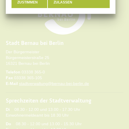
ZUSTIMMEN
ZULASSEN
Stadt Bernau bei Berlin
Der Bürgermeister
Bürgermeisterstraße 25
16321 Bernau bei Berlin
Telefon
03338 365-0
Fax
03338 365-105
E-Mail
stadtverwaltung@bernau-bei-berlin.de
Sprechzeiten der Stadtverwaltung
Di
08.30 - 12.00 und 13.00 - 17.30 Uhr
Einwohnermeldeamt bis 18.30 Uhr
Do
08.30 - 12.00 und 13.00 - 15.30 Uhr