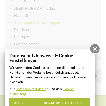
Konzepte
#BERNAUER & Amtsblatt
Leichte Sprache
Haushalt
Notfall & Krisenfall
Satzungen & Verordnungen
Stadtverwaltung
Richtlinien
Konzepte
Leichte Sprache
Notfall & Krisenfall
Datenschutzhinweise & Cookie-
Einstellungen
Wir verwenden Cookies, um Ihnen die Inhalte und
Funktionen der Website bestmöglich anzubieten.
Teilen auf
Darüber hinaus verwenden wir Cookies zu Analyse-
Zwecken.
Zur
Datenschutzerklärung
und den
Cookie-
Einstellungen
.
ALLEN
NUR NOTWENDIGE COOKIES