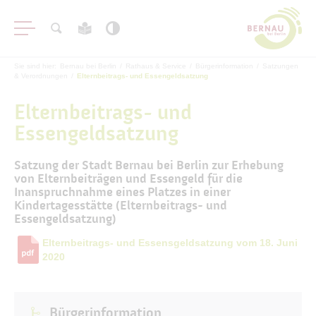
Sie sind hier:
Bernau bei Berlin
/
Rathaus & Service
/
Bürgerinformation
/
Satzungen
& Verordnungen
/
Elternbeitrags- und Essengeldsatzung
Elternbeitrags- und
Essengeldsatzung
Aktuelles
Satzung der Stadt Bernau bei Berlin zur Erhebung
von Elternbeiträgen und Essengeld für die
Bürgerservice
Inanspruchnahme eines Platzes in einer
Kindertagesstätte (Elternbeitrags- und
Bürgerinformation
Essengeldsatzung)
#BERNAUER & Amtsblatt
Elternbeitrags- und Essensgeldsatzung vom 18. Juni
2020
Haushalt
Satzungen & Verordnungen
Richtlinien
Bürgerinformation