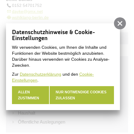
0152 54701752
dayke@gmx.net
wohlklang-berlin.de
Datenschutzhinweise & Cookie-
Einstellungen
Wir verwenden Cookies, um Ihnen die Inhalte und
Funktionen der Website bestmöglich anzubieten.
Darüber hinaus verwenden wir Cookies zu Analyse-
Aktuelles
Zwecken.
Zur
Datenschutzerklärung
und den
Cookie-
Stadtnachrichten
Einstellungen
.
Veranstaltungen
ALLEN
NUR NOTWENDIGE COOKIES
#BERNAUER
ZUSTIMMEN
ZULASSEN
Amtsblatt
Haushalt
Öffentliche Auslegungen