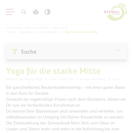
Sie sind hier:
Bernau bei Berlin
/
Rathaus &
Service
/
Aktuelles
/
Veranstaltungen
/
Yoga für die starke Mitte
Suche
Aktuelles
Yoga für die starke Mitte
Stadtnachrichten
Mittwoch, 19. August 2026
18:30 – 19:30 Uhr
Zentrum Wohlklang
Sport
Veranstaltungen
Ein ganzheitliches Beckenbodentraining – mit einer guten Basis
in den Kurs für Geübte
#BERNAUER
Gedacht als regelmäßige Praxis nach dem Basiskurs, bieten wir
Amtsblatt
Dir nun ein fortlaufendes Kursformat an.
Du kannst Dein Basiswissen jetzt anwenden und vertiefen, um
Haushalt
selbstbewusster im Umgang mit Deiner Körpermitte zu werden.
Öffentliche Auslegungen
Die Einbeziehung der Schwerkraft führt Dich vom Üben im
Liegen und Sitzen mehr und mehr in die Aufrichtung bis zum