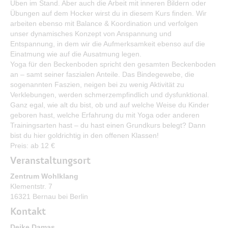
Üben im Stand. Aber auch die Arbeit mit inneren Bildern oder
Bürgerservice
Übungen auf dem Hocker wirst du in diesem Kurs finden. Wir
arbeiten ebenso mit Balance & Koordination und verfolgen
Bürgerinformation
unser dynamisches Konzept von Anspannung und
Entspannung, in dem wir die Aufmerksamkeit ebenso auf die
Stadtverwaltung
Einatmung wie auf die Ausatmung legen.
Yoga für den Beckenboden spricht den gesamten Beckenboden
an – samt seiner faszialen Anteile. Das Bindegewebe, die
sogenannten Faszien, neigen bei zu wenig Aktivität zu
Verklebungen, werden schmerzempfindlich und dysfunktional.
Ganz egal, wie alt du bist, ob und auf welche Weise du Kinder
geboren hast, welche Erfahrung du mit Yoga oder anderen
Trainingsarten hast – du hast einen Grundkurs belegt? Dann
bist du hier goldrichtig in den offenen Klassen!
Preis: ab 12 €
Veranstaltungsort
Zentrum Wohlklang
Klementstr. 7
16321 Bernau bei Berlin
Kontakt
Deike Damas