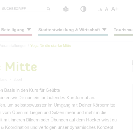
A+
A
SUCHBEGRIFF
-A
& Beteiligung
Stadtentwicklung & Wirtschaft
Tourismu
Veranstaltungen
/
Yoga für die starke Mitte
us online
rbetreuung
rhaushalt
itätskonzept 2030+
rspaziergang
#BERNAUER & Amtsblatt
Spielplätze
Hochbau
Museum Bernau
e Mitte
iser von A bis Z
e & Bildung
tliche Auslegungen
tlicher Nahverkehr
- und Denkmalpfad
Haushalt
Sport & Hunde(sport)
Landratswahl 2026
Tiefbau
Stadtarchiv
ngszeiten
nd
u im Dialog
adfreundliche Stadt
tekturpfad
Satzungen & Verordnungen
Ortsteilzentren & Begegnun
Bundestagswahl 2025
Straßenbauprogramm
Stadtgeschichte
klang
Sport
dsstellen
rfreundliche Kommune
nntmachungen
n & Laden
ibliothek
Richtlinien
FRAKIMA-Werkstatt
Landtagswahl 2024
Erinnerungskultur
en Basis in den Kurs für Geübte
hen mit Behinderung
ibliothek
ehrsmeldungen
Konzepte
Tourismus
Europa- und Kommunalwahl
UNESCO-Welterbe Bauhau
eten wir Dir nun ein fortlaufendes Kursformat an.
er - Mängelmelder
ration & Welcome Center
Leichte Sprache
Vereine
Bürgermeisterwahl 2022
Kunstraum Innenstadt
fen, um selbstbewusster im Umgang mit Deiner Körpermitte
hen mit Behinderung
Notfall & Krisenfall
Ehrenamt
Volksbegehren "Sandpisten"
ch vom Üben im Liegen und Sitzen mehr und mehr in die
ungen
Märkte
Archiv
it mit inneren Bildern oder Übungen auf dem Hocker wirst du
 für Frauen
Erholung im Grünen
e & Koordination und verfolgen unser dynamisches Konzept