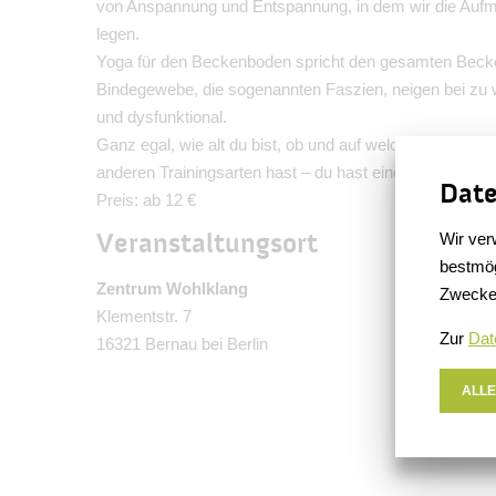
von Anspannung und Entspannung, in dem wir die Aufm
legen.
Yoga für den Beckenboden spricht den gesamten Becken
Bindegewebe, die sogenannten Faszien, neigen bei zu 
und dysfunktional.
Ganz egal, wie alt du bist, ob und auf welche Weise du
anderen Trainingsarten hast – du hast einen Grundkurs b
Date
Preis: ab 12 €
Veranstaltungsort
Wir ver
bestmög
Zentrum Wohlklang
Zwecke
Klementstr. 7
Zur
Dat
16321 Bernau bei Berlin
ALLE