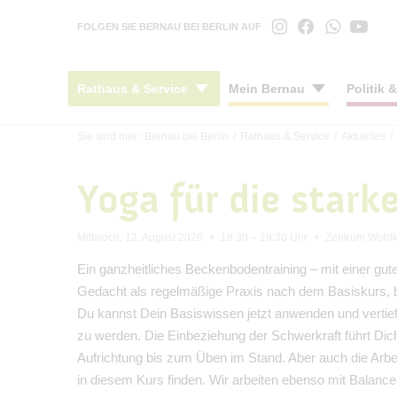
FOLGEN SIE BERNAU BEI BERLIN AUF
Rathaus & Service
Mein Bernau
Politik 
Sie sind hier:
Bernau bei Berlin
/
Rathaus & Service
/
Aktuelles
/
Stadtnachrichten
Stadtportrait
Stadtverordnetenversammlung
Konzepte
Anreise
Ratha
Kinde
Bürge
Mobil
Kultu
Yoga für die stark
Veranstaltungen
Ortsteile
Ausschüsse
Bauleitplanung
Barrierefreier Tourismus
Wegwe
Schul
Öffen
Öffen
Kunst
#BERNAUER
Verkehrsanbindung
Ortsbeiräte
Örtliche Bauvorschriften
Gastronomie
Öffnu
Juge
Berna
Fahrr
Archi
Mittwoch, 12. August 2026
18:30 – 19:30 Uhr
Zentrum Wohl
Amtsblatt
Wohnen
Seniorenbeirat
Ortsteilentwicklung
Unterkünfte
Schie
Kinde
Beka
Parke
Stadtb
Ein ganzheitliches Beckenbodentraining – mit einer gut
Haushalt
Geschichte
Bürgerinformationssystem
Denkmal & Stadtsanierung
Mensc
Stadtb
Verk
Gedacht als regelmäßige Praxis nach dem Basiskurs, bi
Öffentliche Auslegungen
Partnerstädte
Gremieninformationssystem
Stadterneuerung
Maerk
Integ
Du kannst Dein Basiswissen jetzt anwenden und vertie
Mitgliedschaften
Livestream & Mediathek
Förderungen & Zuwendungen
Mensc
zu werden. Die Einbeziehung der Schwerkraft führt Di
Stadt-App "Mein Bernau"
Geoportal
Stift
Aufrichtung bis zum Üben im Stand. Aber auch die Arbe
INSEK
Stark
in diesem Kurs finden. Wir arbeiten ebenso mit Balanc