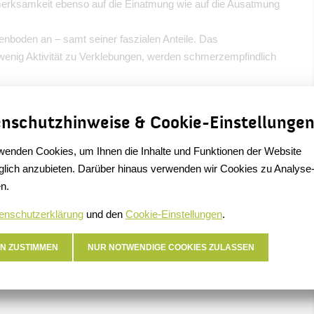
erksamkeit ebenso auf die Einatmung wie auf die Ausatmung
boden an – samt seiner faszialen Anteile. Das
wenig Aktivität zu Verklebungen, werden schmerzempfindlich
 Kinder geboren hast, welche Erfahrung du mit Yoga oder
elegt? Dann bist du hier goldrichtig in den offenen Klassen!
nschutzhinweise & Cookie-Einstellunge
Kontakt
wenden Cookies, um Ihnen die Inhalte und Funktionen der Website
lich anzubieten. Darüber hinaus verwenden wir Cookies zu Analyse
Deike Damas
n.
0152 54701752
enschutzerklärung
und den
Cookie-Einstellungen
.
dayke@gmx.net
wohlklang-berlin.de
N ZUSTIMMEN
NUR NOTWENDIGE COOKIES ZULASSEN