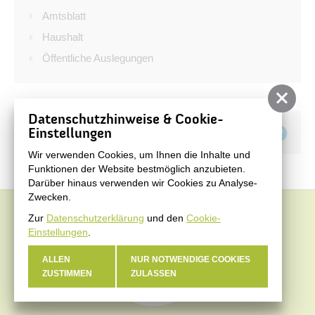
Bürgerservice
Amtsblatt
Bürgerinformation
Haushalt
Öffentliche Auslegungen
Stadtverwaltung
Datenschutzhinweise & Cookie-
Teilen auf
Einstellungen
Wir verwenden Cookies, um Ihnen die Inhalte und
Funktionen der Website bestmöglich anzubieten.
Darüber hinaus verwenden wir Cookies zu Analyse-
Zwecken.
Zur
Datenschutzerklärung
und den
Cookie-
Einstellungen
.
ALLEN
NUR NOTWENDIGE COOKIES
ZUSTIMMEN
ZULASSEN