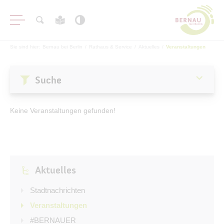
Sie sind hier:
Bernau bei Berlin
/
Rathaus & Service
/
Aktuelles
/
Veranstaltungen
Suche
Aktuelles
Keine Veranstaltungen gefunden!
Stadtnachrichten
Veranstaltungen
#BERNAUER
Aktuelles
Amtsblatt
Haushalt
Stadtnachrichten
Öffentliche Auslegungen
Veranstaltungen
#BERNAUER