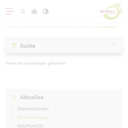
Sie sind hier:
Bernau bei Berlin
/
Rathaus & Service
/
Aktuelles
/
Veranstaltungen
Suche
Aktuelles
Keine Veranstaltungen gefunden!
Stadtnachrichten
Veranstaltungen
#BERNAUER
Aktuelles
Amtsblatt
Haushalt
Stadtnachrichten
Öffentliche Auslegungen
Veranstaltungen
#BERNAUER