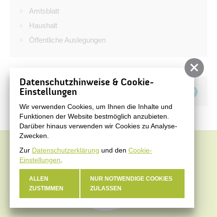
Bürgerservice
Amtsblatt
Bürgerinformation
Haushalt
Öffentliche Auslegungen
Stadtverwaltung
Datenschutzhinweise & Cookie-
Teilen auf
Einstellungen
Wir verwenden Cookies, um Ihnen die Inhalte und
Funktionen der Website bestmöglich anzubieten.
Darüber hinaus verwenden wir Cookies zu Analyse-
Zwecken.
Zur
Datenschutzerklärung
und den
Cookie-
Einstellungen
.
ALLEN
NUR NOTWENDIGE COOKIES
ZUSTIMMEN
ZULASSEN