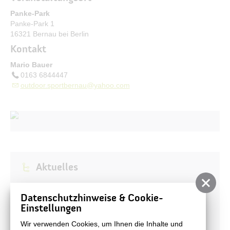
Bürgerservice
Panke-Park
Panke-Park 1
Bürgerinformation
16321 Bernau bei Berlin
Kontakt
Stadtverwaltung
Mario Bauer
0163 6844447
outdoor.sportbernau@yahoo.com
Aktuelles
Stadtnachrichten
Datenschutzhinweise & Cookie-
Veranstaltungen
Einstellungen
#BERNAUER
Wir verwenden Cookies, um Ihnen die Inhalte und