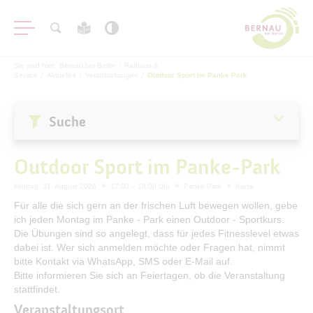
Sie sind hier:
Bernau bei Berlin
/
Rathaus &
Service
/
Aktuelles
/
Veranstaltungen
/
Outdoor Sport im Panke-Park
Suche
Aktuelles
Outdoor Sport im Panke-Park
Stadtnachrichten
Montag, 31. August 2026
17:00 – 18:00 Uhr
Panke-Park
Kurse
Veranstaltungen
Für alle die sich gern an der frischen Luft bewegen wollen, gebe
ich jeden Montag im Panke - Park einen Outdoor - Sportkurs.
#BERNAUER
Die Übungen sind so angelegt, dass für jedes Fitnesslevel etwas
Amtsblatt
dabei ist. Wer sich anmelden möchte oder Fragen hat, nimmt
bitte Kontakt via WhatsApp, SMS oder E-Mail auf.
Haushalt
Bitte informieren Sie sich an Feiertagen, ob die Veranstaltung
Öffentliche Auslegungen
stattfindet.
Veranstaltungsort