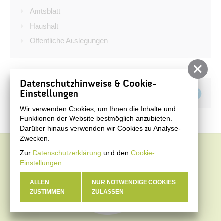
Bürgerservice
Amtsblatt
Bürgerinformation
Haushalt
Öffentliche Auslegungen
Stadtverwaltung
Datenschutzhinweise & Cookie-
Teilen auf
Einstellungen
Wir verwenden Cookies, um Ihnen die Inhalte und
Funktionen der Website bestmöglich anzubieten.
Darüber hinaus verwenden wir Cookies zu Analyse-
Zwecken.
Zur
Datenschutzerklärung
und den
Cookie-
Einstellungen
.
ALLEN
NUR NOTWENDIGE COOKIES
ZUSTIMMEN
ZULASSEN