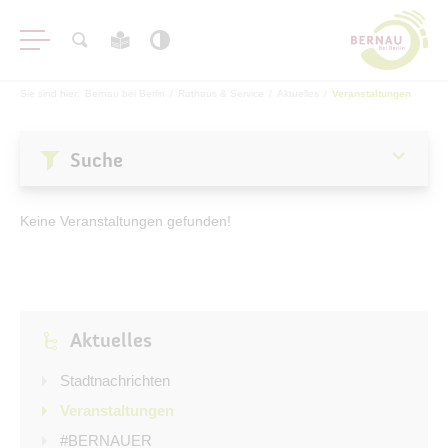
Sie sind hier:
Bernau bei Berlin
/
Rathaus & Service
/
Aktuelles
/
Veranstaltungen
Suche
Aktuelles
Keine Veranstaltungen gefunden!
Stadtnachrichten
Veranstaltungen
#BERNAUER
Aktuelles
Amtsblatt
Haushalt
Stadtnachrichten
Öffentliche Auslegungen
Veranstaltungen
#BERNAUER