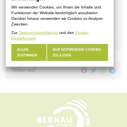
Veranstaltungen
Wir verwenden Cookies, um Ihnen die Inhalte und
Funktionen der Website bestmöglich anzubieten.
#BERNAUER
Darüber hinaus verwenden wir Cookies zu Analyse-
Amtsblatt
Zwecken.
Haushalt
Zur
Datenschutzerklärung
und den
Cookie-
Einstellungen
.
Öffentliche Auslegungen
ALLEN
NUR NOTWENDIGE COOKIES
ZUSTIMMEN
ZULASSEN
Teilen auf