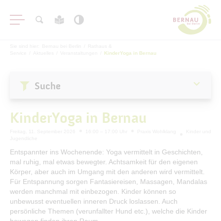
Sie sind hier:
Bernau bei Berlin
/
Rathaus &
Service
/
Aktuelles
/
Veranstaltungen
/
KinderYoga in Bernau
Suche
Aktuelles
KinderYoga in Bernau
Stadtnachrichten
Freitag, 11. September 2026
16:00 – 17:00 Uhr
Praxis Wohlklang
Kinder und
Jugendliche
Veranstaltungen
Entspannter ins Wochenende: Yoga vermittelt in Geschichten,
#BERNAUER
mal ruhig, mal etwas bewegter. Achtsamkeit für den eigenen
Körper, aber auch im Umgang mit den anderen wird vermittelt.
Amtsblatt
Für Entspannung sorgen Fantasiereisen, Massagen, Mandalas
Haushalt
werden manchmal mit einbezogen. Kinder können so
unbewusst eventuellen inneren Druck loslassen. Auch
Öffentliche Auslegungen
persönliche Themen (verunfallter Hund etc.), welche die Kinder
bewegen finden ihren Raum.