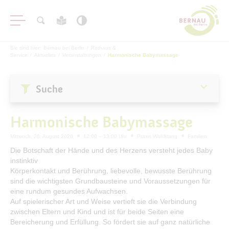
Sie sind hier:
Bernau bei Berlin
/
Rathaus &
Service
/
Aktuelles
/
Veranstaltungen
/
Harmonische Babymassage
Suche
Aktuelles
Harmonische Babymassage
Stadtnachrichten
Mittwoch, 26. August 2026
12:00 – 13:00 Uhr
Praxis Wohlklang
Familien
Veranstaltungen
Die Botschaft der Hände und des Herzens versteht jedes Baby
instinktiv
#BERNAUER
Körperkontakt und Berührung, liebevolle, bewusste Berührung
Amtsblatt
sind die wichtigsten Grundbausteine und Voraussetzungen für
eine rundum gesundes Aufwachsen.
Haushalt
Auf spielerischer Art und Weise vertieft sie die Verbindung
Öffentliche Auslegungen
zwischen Eltern und Kind und ist für beide Seiten eine
Bereicherung und Erfüllung. So fördert sie auf ganz natürliche