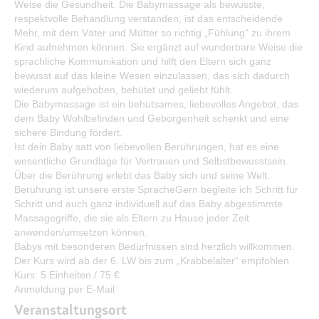
Weise die Gesundheit. Die Babymassage als bewusste,
Bürgerservice
respektvolle Behandlung verstanden, ist das entscheidende
Mehr, mit dem Väter und Mütter so richtig „Fühlung“ zu ihrem
Bürgerinformation
Kind aufnehmen können. Sie ergänzt auf wunderbare Weise die
sprachliche Kommunikation und hilft den Eltern sich ganz
Stadtverwaltung
bewusst auf das kleine Wesen einzulassen, das sich dadurch
wiederum aufgehoben, behütet und geliebt fühlt.
Die Babymassage ist ein behutsames, liebevolles Angebot, das
dem Baby Wohlbefinden und Geborgenheit schenkt und eine
sichere Bindung fördert.
Ist dein Baby satt von liebevollen Berührungen, hat es eine
wesentliche Grundlage für Vertrauen und Selbstbewusstsein.
Über die Berührung erlebt das Baby sich und seine Welt.
Berührung ist unsere erste SpracheGern begleite ich Schritt für
Schritt und auch ganz individuell auf das Baby abgestimmte
Massagegriffe, die sie als Eltern zu Hause jeder Zeit
anwenden/umsetzen können.
Babys mit besonderen Bedürfnissen sind herzlich willkommen.
Der Kurs wird ab der 6. LW bis zum „Krabbelalter“ empfohlen
Kurs: 5 Einheiten / 75 €
Anmeldung per E-Mail
Veranstaltungsort