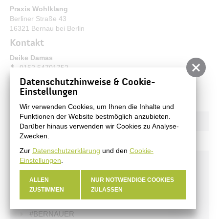
Praxis Wohlklang
Berliner Straße 43
16321 Bernau bei Berlin
Kontakt
Deike Damas
0152 54701752
dayke@gmx.net
Datenschutzhinweise & Cookie-
wohlklang-berlin.de
Einstellungen
Wir verwenden Cookies, um Ihnen die Inhalte und
Funktionen der Website bestmöglich anzubieten.
Darüber hinaus verwenden wir Cookies zu Analyse-
Zwecken.
Zur
Datenschutzerklärung
und den
Cookie-
Einstellungen
.
Aktuelles
ALLEN
NUR NOTWENDIGE COOKIES
Stadtnachrichten
ZUSTIMMEN
ZULASSEN
Veranstaltungen
#BERNAUER