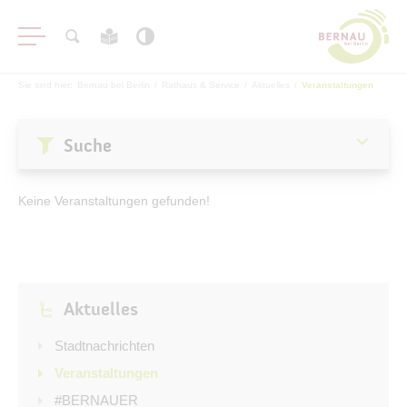
Sie sind hier:
Bernau bei Berlin
/
Rathaus & Service
/
Aktuelles
/
Veranstaltungen
Suche
Aktuelles
Keine Veranstaltungen gefunden!
Stadtnachrichten
Veranstaltungen
#BERNAUER
Aktuelles
Amtsblatt
Haushalt
Stadtnachrichten
Öffentliche Auslegungen
Veranstaltungen
#BERNAUER