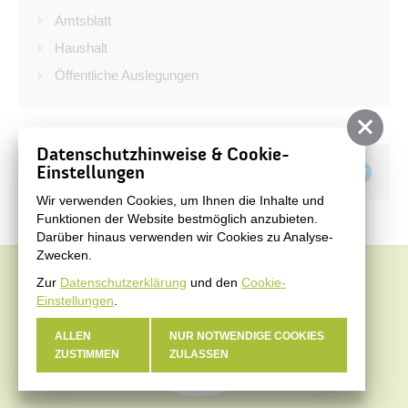
Bürgerservice
Amtsblatt
Bürgerinformation
Haushalt
Öffentliche Auslegungen
Stadtverwaltung
Datenschutzhinweise & Cookie-
Teilen auf
Einstellungen
Wir verwenden Cookies, um Ihnen die Inhalte und
Funktionen der Website bestmöglich anzubieten.
Darüber hinaus verwenden wir Cookies zu Analyse-
Zwecken.
Zur
Datenschutzerklärung
und den
Cookie-
Einstellungen
.
ALLEN
NUR NOTWENDIGE COOKIES
ZUSTIMMEN
ZULASSEN