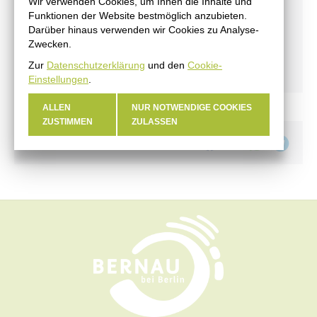
Wir verwenden Cookies, um Ihnen die Inhalte und
#BERNAUER
Funktionen der Website bestmöglich anzubieten.
Amtsblatt
Darüber hinaus verwenden wir Cookies zu Analyse-
Zwecken.
Haushalt
Zur
Datenschutzerklärung
und den
Cookie-
Öffentliche Auslegungen
Einstellungen
.
ALLEN
NUR NOTWENDIGE COOKIES
ZUSTIMMEN
ZULASSEN
Teilen auf