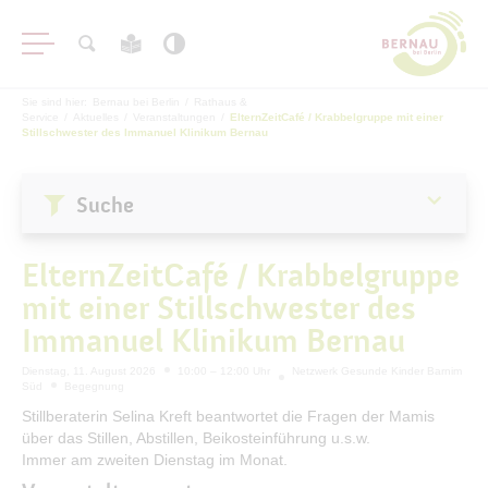
Sie sind hier:
Bernau bei Berlin
/
Rathaus &
Service
/
Aktuelles
/
Veranstaltungen
/
ElternZeitCafé / Krabbelgruppe mit einer
Stillschwester des Immanuel Klinikum Bernau
Suche
Aktuelles
ElternZeitCafé / Krabbelgruppe
Stadtnachrichten
mit einer Stillschwester des
Veranstaltungen
Immanuel Klinikum Bernau
#BERNAUER
Dienstag, 11. August 2026
10:00 – 12:00 Uhr
Netzwerk Gesunde Kinder Barnim
Amtsblatt
Süd
Begegnung
Haushalt
Stillberaterin Selina Kreft beantwortet die Fragen der Mamis
über das Stillen, Abstillen, Beikosteinführung u.s.w.
Öffentliche Auslegungen
Immer am zweiten Dienstag im Monat.