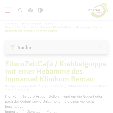
Sie sind hier:
Bernau bei Berlin
/
Rathaus &
Service
/
Aktuelles
/
Veranstaltungen
/
ElternZeitCafé / Krabbelgruppe mit einer
Hebamme des Immanuel Klinikum Bernau
Suche
Aktuelles
ElternZeitCafé / Krabbelgruppe
Stadtnachrichten
mit einer Hebamme des
Veranstaltungen
Immanuel Klinikum Bernau
#BERNAUER
Dienstag, 25. August 2026
10:00 – 12:00 Uhr
Netzwerk Gesunde Kinder Barnim
Amtsblatt
Süd
Begegnung
Haushalt
Hier könnt ihr eure Fragen stellen – rund um die Geburt oder
nach der Geburt sowie Unklarheiten, die einen vielleicht
Öffentliche Auslegungen
beschäftigen.
Immer am 4. Dienstag im Monat.