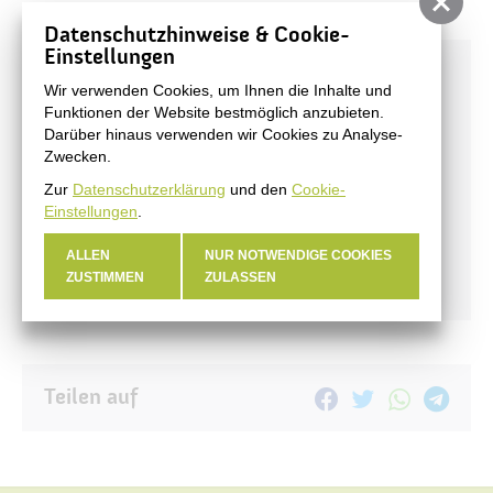
Datenschutzhinweise & Cookie-
Einstellungen
Aktuelles
Wir verwenden Cookies, um Ihnen die Inhalte und
Funktionen der Website bestmöglich anzubieten.
Stadtnachrichten
Darüber hinaus verwenden wir Cookies zu Analyse-
Veranstaltungen
Zwecken.
#BERNAUER
Zur
Datenschutzerklärung
und den
Cookie-
Einstellungen
.
Amtsblatt
Haushalt
ALLEN
NUR NOTWENDIGE COOKIES
ZUSTIMMEN
ZULASSEN
Öffentliche Auslegungen
Teilen auf