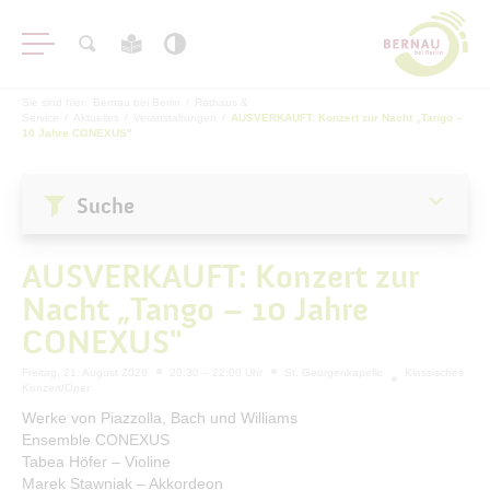
Sie sind hier:
Bernau bei Berlin
/
Rathaus &
Service
/
Aktuelles
/
Veranstaltungen
/
AUSVERKAUFT: Konzert zur Nacht „Tango –
10 Jahre CONEXUS"
Suche
Aktuelles
AUSVERKAUFT: Konzert zur
Stadtnachrichten
Nacht „Tango – 10 Jahre
Veranstaltungen
CONEXUS"
#BERNAUER
Freitag, 21. August 2026
20:30 – 22:00 Uhr
St. Georgenkapelle
Klassisches
Amtsblatt
Konzert/Oper
Haushalt
Werke von Piazzolla, Bach und Williams
Ensemble CONEXUS
Öffentliche Auslegungen
Tabea Höfer – Violine
Marek Stawniak – Akkordeon