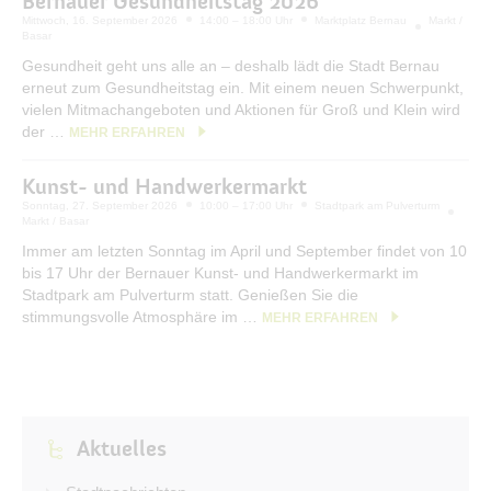
Bernauer Gesundheitstag 2026
Bürgerservice
Mittwoch, 16. September 2026
14:00 – 18:00 Uhr
Marktplatz Bernau
Markt /
Basar
Bürgerinformation
Gesundheit geht uns alle an – deshalb lädt die Stadt Bernau
erneut zum Gesundheitstag ein. Mit einem neuen Schwerpunkt,
Stadtverwaltung
vielen Mitmachangeboten und Aktionen für Groß und Klein wird
der …
MEHR ERFAHREN
Kunst- und Handwerkermarkt
Sonntag, 27. September 2026
10:00 – 17:00 Uhr
Stadtpark am Pulverturm
Markt / Basar
Immer am letzten Sonntag im April und September findet von 10
bis 17 Uhr der Bernauer Kunst- und Handwerkermarkt im
Stadtpark am Pulverturm statt. Genießen Sie die
stimmungsvolle Atmosphäre im …
MEHR ERFAHREN
Aktuelles