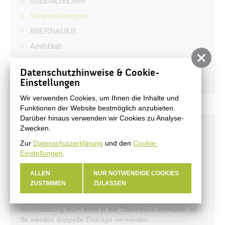
Stadtnachrichten
Veranstaltungen
#BERNAUER
Amtsblatt
Haushalt
Datenschutzhinweise & Cookie-
Öffentliche Auslegungen
Einstellungen
Wir verwenden Cookies, um Ihnen die Inhalte und
Funktionen der Website bestmöglich anzubieten.
Darüber hinaus verwenden wir Cookies zu Analyse-
Veranstaltungen melden
Zwecken.
Zur
Datenschutzerklärung
und den
Cookie-
Sie können Ihre Veranstaltungen in die Datenbank der
Einstellungen
.
BeSt — Bernauer Stadmarketing GmbH eintragen lassen.
Bitte beachten Sie, dass die Veranstaltung zunächst von
ALLEN
NUR NOTWENDIGE COOKIES
der BeSt freigeschaltet wird, sodass es zu einer kurzen
ZUSTIMMEN
ZULASSEN
Verzögerung bei der Anzeige kommen kann. Bevor Sie
den Termin melden, vergewissen Sie sich bitte, dass die
Veranstaltung noch nicht in der Datenbank enthalten ist.
So werden doppelte Einträge vermieden.