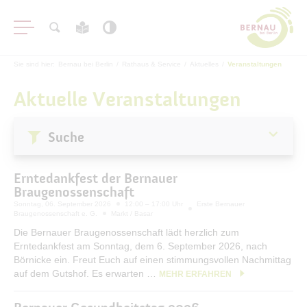
Sie sind hier:
Bernau bei Berlin
/
Rathaus & Service
/
Aktuelles
/
Veranstaltungen
Aktuelle Veranstaltungen
Suche
Aktuelles
Erntedankfest der Bernauer
Stadtnachrichten
Braugenossenschaft
Veranstaltungen
Sonntag, 06. September 2026
12:00 – 17:00 Uhr
Erste Bernauer
Braugenossenschaft e. G.
Markt / Basar
#BERNAUER
Die Bernauer Braugenossenschaft lädt herzlich zum
Amtsblatt
Erntedankfest am Sonntag, dem 6. September 2026, nach
Börnicke ein. Freut Euch auf einen stimmungsvollen Nachmittag
Haushalt
auf dem Gutshof. Es erwarten …
MEHR ERFAHREN
Öffentliche Auslegungen