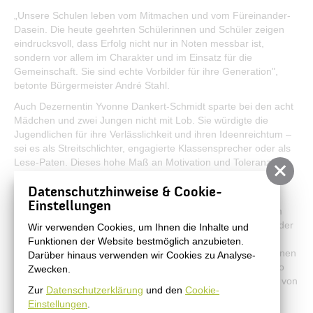
„Unsere Schulen leben vom Mitmachen und vom Füreinander-
Dasein. Die heute geehrten Schülerinnen und Schüler zeigen
eindrucksvoll, dass Erfolg nicht nur in Noten messbar ist,
sondern vor allem im Charakter und im Einsatz für die
Gemeinschaft. Sie sind echte Vorbilder für ihre Generation",
betonte Bürgermeister André Stahl.
Auch Dezernentin Yvonne Dankert-Schmidt sparte bei den acht
Mädchen und zwei Jungen nicht mit Lob. Sie würdigte die
Jugendlichen für ihre Verlässlichkeit und ihren Ideenreichtum –
sei es als Streitschlichter, engagierte Klassensprecher oder als
Lese-Paten. Dieses hohe Maß an Motivation und Toleranz
mache den Unterschied an den Schulen aus.
Datenschutzhinweise & Cookie-
Geehrt wurden die Sechstklässler Karlotta Ballat von der
Einstellungen
Grundschule am Blumenhag, Fiona Boldt von der Schule am
Kirschgarten, Mimi Krause und Eleonora Bretschneider von der
Wir verwenden Cookies, um Ihnen die Inhalte und
Grundschule an der Hasenheide, Feline Heiden und Ella
Funktionen der Website bestmöglich anzubieten.
Schamal von der Grundschule Schönow sowie die Schülerinnen
Darüber hinaus verwenden wir Cookies zu Analyse-
und Schüler der weiterführenden Schulen Eni Wille und Dario
Zwecken.
Hennig von der Tobias-Seiler-Oberschule, Carolin Trommler von
Zur
Datenschutzerklärung
und den
Cookie-
der Robinsonschule sowie Alexander Markus Pieta von der
Einstellungen
.
Schule im Nibelungenviertel.