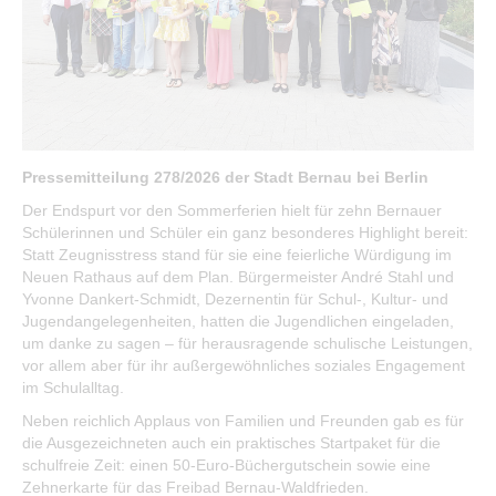
Öffentliche Auslegungen
Bürgerservice
Bürgerinformation
Stadtverwaltung
Pressemitteilung 278/2026 der Stadt Bernau bei Berlin
Der Endspurt vor den Sommerferien hielt für zehn Bernauer
Schülerinnen und Schüler ein ganz besonderes Highlight bereit:
Statt Zeugnisstress stand für sie eine feierliche Würdigung im
Neuen Rathaus auf dem Plan. Bürgermeister André Stahl und
Yvonne Dankert-Schmidt, Dezernentin für Schul-, Kultur- und
Jugendangelegenheiten, hatten die Jugendlichen eingeladen,
um danke zu sagen – für herausragende schulische Leistungen,
vor allem aber für ihr außergewöhnliches soziales Engagement
im Schulalltag.
Neben reichlich Applaus von Familien und Freunden gab es für
die Ausgezeichneten auch ein praktisches Startpaket für die
schulfreie Zeit: einen 50-Euro-Büchergutschein sowie eine
Zehnerkarte für das Freibad Bernau-Waldfrieden.