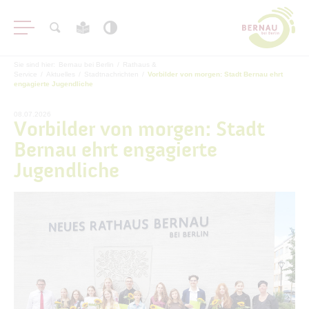
Sie sind hier:
Bernau bei Berlin
/
Rathaus &
Service
/
Aktuelles
/
Stadtnachrichten
/
Vorbilder von morgen: Stadt Bernau ehrt
engagierte Jugendliche
08.07.2026
Vorbilder von morgen: Stadt
Bernau ehrt engagierte
Aktuelles
Jugendliche
Stadtnachrichten
Archiv
Veranstaltungen
#BERNAUER
Amtsblatt
Haushalt