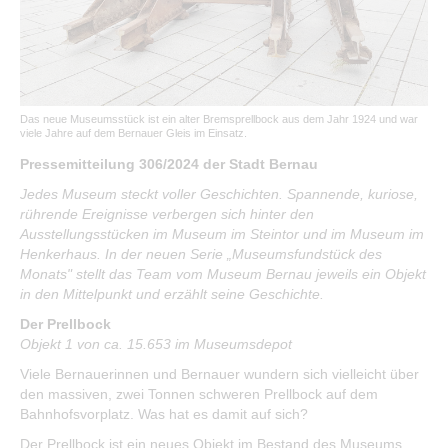
Öffentliche Auslegungen
Bürgerservice
Bürgerinformation
Das neue Museumsstück ist ein alter Bremsprellbock aus dem Jahr 1924 und war
viele Jahre auf dem Bernauer Gleis im Einsatz.
Stadtverwaltung
Pressemitteilung 306/2024 der Stadt Bernau
Jedes Museum steckt voller Geschichten. Spannende, kuriose,
rührende Ereignisse verbergen sich hinter den
Ausstellungsstücken im Museum im Steintor und im Museum im
Henkerhaus. In der neuen Serie „Museumsfundstück des
Monats" stellt das Team vom Museum Bernau jeweils ein Objekt
in den Mittelpunkt und erzählt seine Geschichte.
Der Prellbock
Objekt 1 von ca. 15.653 im Museumsdepot
Viele Bernauerinnen und Bernauer wundern sich vielleicht über
den massiven, zwei Tonnen schweren Prellbock auf dem
Bahnhofsvorplatz. Was hat es damit auf sich?
Der Prellbock ist ein neues Objekt im Bestand des Museums