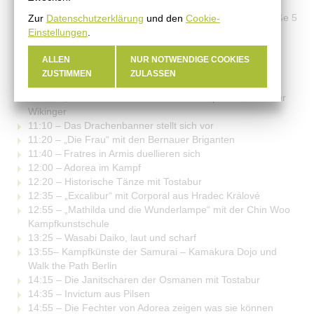
Erich-Wünsch-Halle, Heinersdorfer Straße/ Ecke Rosenstraße 5
Zur
Datenschutzerklärung
und den
Cookie-
Einstellungen
.
PROGRAMM 2026
ALLEN
NUR NOTWENDIGE COOKIES
10:15 Eröffnung der Veranstaltung
ZUSTIMMEN
ZULASSEN
10:30 – Die Gladiatoren des alten Roms mit Tostabur
10:50 – „Die Nordmänner kommen!“ Kämpfen zur Zeit der
Wikinger
11:10 – Das Drachenbanner stellt sich vor
11:20 – „Die Frau“ mit den Bernauer Briganten
11:40 – Fratres in Armis duellieren sich
12:00 – Adorea im Kampf
12:20 – Historische Tänze mit Tostabur
12:35 – „Excalibur“ mit Corporal aus Hradec Králové
12:55 – „Mathilda und die Wunderlampe“ mit der Chin Woo
Kampfkunstschule
13:25 – Wasabi Daiko, laut und scharf
13:55– Kampfkünste der Samurai – Kamakura Dojo und
Walk the Path Berlin
14:15 – Die Janitscharen der Osmanen mit Tostabur
14:35 – Invictum aus Pilsen
14:55 – Die Fechter von Adorea zeigen was sie können