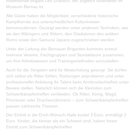
mitwirkende Brigant Leo Grabsch, der zugleich Mitarbeiter im
Museum Bernau ist.
Alle Gäste haben die Möglichkeit, verschiedene historische
Kampfkünste aus unterschiedlichen Kulturkreisen
kennenzulernen. Gezeigt werden unter anderem Techniken, wie
sie den Wikingern und Rittern, den Gladiatoren des antiken
Roms sowie den Samurai Japans zugeschrieben werden.
Unter der Leitung der Bernauer Briganten kommen erneut
mehrere Vereine, Fechtgruppen und Stuntakteure zusammen,
um ihre Arbeitsweisen und Trainingsmethoden vorzustellen.
Auch für die Jüngsten wird für Abwechslung gesorgt. Sie dürfen
sich selbst als Ritter fühlen, Rüstungen anprobieren und unter
professioneller Anleitung ihr Talent beim Armbrustschießen unter
Beweis stellen. Natürlich können sich die Kleinsten zum
Schwertkämpfertreffen verkleiden. Ob Ritter, König, Magd,
Prinzessin oder Drachenzähmerin – zum Schwertkämpfertreffen
passen zahlreiche Themen.
Der Eintritt in die Erich-Wünsch-Halle kostet 3 Euro, ermäßigt 2
Euro. Kinder, die kleiner als ein Schwert sind, haben freien
Eintritt zum Schwertkämpfertreffen.