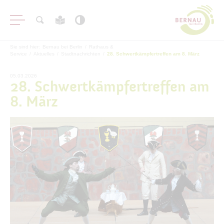
Sie sind hier:
Bernau bei Berlin
/
Rathaus &
Service
/
Aktuelles
/
Stadtnachrichten
/
28. Schwertkämpfertreffen am 8. März
05.03.2026
28. Schwertkämpfertreffen am
8. März
Aktuelles
Stadtnachrichten
Archiv
Veranstaltungen
#BERNAUER
Amtsblatt
Haushalt