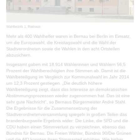
Öffentliche Auslegungen
Bürgerservice
Wahlbezirk 1, Rathaus
Bürgerinformation
Mehr als 400 Wahlhelfer waren in Bernau bei Berlin im Einsatz,
um die Europawahl, die Kreistagswahl und die Wahl der
Stadtverwaltung
Stadtverordneten sowie die Wahlen in den acht Ortsteilen
abzusichern.
Insgesamt gaben mit 18.914 Wählerinnen und Wählern 56,5
Prozent der Wahlberechtigten ihre Stimmen ab. Damit ist die
Wahlbeteiligung im Vergleich zur Kommunalwahl im Jahr 2014
um 12,3 Prozent gestiegen. „Die deutlich höhere
Wahlbeteiligung zeigt, dass das Interesse an demokratischen
Abstimmungsprozessen wieder zugenommen hat. Das ist eine
sehr gute Nachricht“, so Bernaus Bürgermeister André Stahl.
Die Ergebnisse für die Zusammensetzung der
Stadtverordnetenversammlung spiegeln in großen Teilen das
brandenburgweite Ergebnis wider: Die Linke, die SPD und die
CDU haben einen Stimmverlust zu verzeichnen, ebenso das
Bündnis für Bernau. Die Freien Wähler, Bündnis 90/Die Grünen
und die AfD konnten ihren Stimmanteil erhöhen. Wie bisher