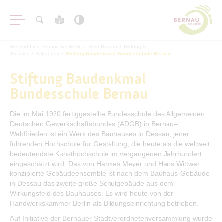
Sie sind hier:
Bernau bei Berlin
/
Mein Bernau
/
Bildung &
Soziales
/
Stiftungen
/
Stiftung Baudenkmal Bundesschule Bernau
Stiftung Baudenkmal
Bundesschule Bernau
Die im Mai 1930 fertiggestellte Bundesschule des Allgemeinen
Deutschen Gewerkschaftsbundes (ADGB) in Bernau–
Waldfrieden ist ein Werk des Bauhauses in Dessau, jener
Stadtinformation
führenden Hochschule für Gestaltung, die heute als die weltweit
bedeutendste Kunsthochschule im vergangenen Jahrhundert
Bildung & Soziales
eingeschätzt wird. Das von Hannes Meyer und Hans Wittwer
konzipierte Gebäudeensemble ist nach dem Bauhaus-Gebäude
Kinderbetreuung
in Dessau das zweite große Schulgebäude aus dem
Schule & Bildung
Wirkungsfeld des Bauhauses. Es wird heute von der
Handwerkskammer Berlin als Bildungseinrichtung betrieben.
Jugend
Auf Initiative der Bernauer Stadtverordnetenversammlung wurde