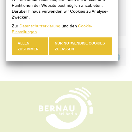
Funktionen der Website bestmöglich anzubieten.
Menschen mit Behinderung
Darüber hinaus verwenden wir Cookies zu Analyse-
Stiftungen
Zwecken.
Stark für Frauen
Zur
Datenschutzerklärung
und den
Cookie-
Einstellungen
.
ALLEN
NUR NOTWENDIGE COOKIES
ZUSTIMMEN
ZULASSEN
Teilen auf