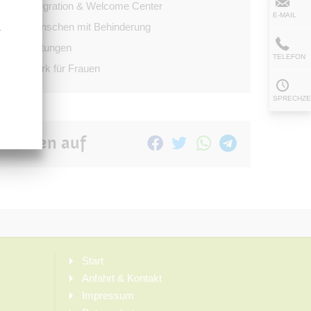
Integration & Welcome Center
E-MAIL
Menschen mit Behinderung
-
Stiftungen
TELEFON
Stark für Frauen
SPRECHZE
Teilen auf
Start
Anfahrt & Kontakt
Impressum