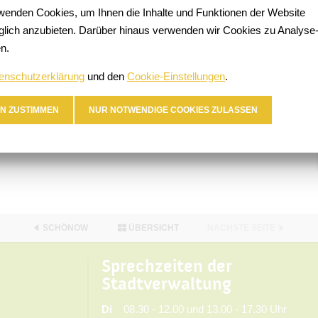
wenden Cookies, um Ihnen die Inhalte und Funktionen der Website
lich anzubieten. Darüber hinaus verwenden wir Cookies zu Analyse
n.
enschutzerklärung
und den
Cookie-Einstellungen
.
N ZUSTIMMEN
NUR NOTWENDIGE COOKIES ZULASSEN
SCHÖNOW
ÜBERSICHT
NÄCHSTE SEITE
Sprechzeiten der
Stadtverwaltung
Di
08.30 - 12.00 und 13.00 - 17.30 Uhr