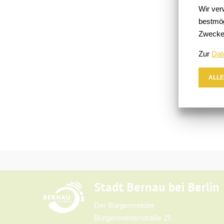
Wir ver
bestmög
Zwecke
Zur
Dat
ALLE
Stadt Bernau bei Berlin
Der Bürgermeister
Bürgermeisterstraße 25