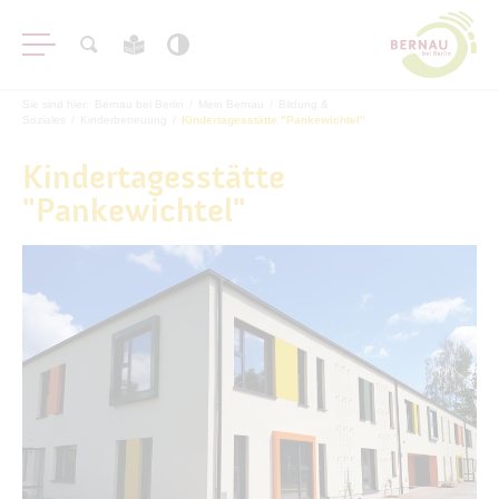
Sie sind hier:
Bernau bei Berlin
/
Mein Bernau
/
Bildung &
Soziales
/
Kinderbetreuung
/
Kindertagesstätte "Pankewichtel"
Kindertagesstätte
"Pankewichtel"
Stadtinformation
Bildung & Soziales
Kinderbetreuung
Schule & Bildung
Jugend