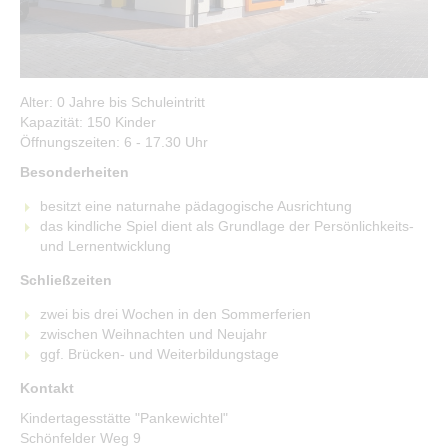
Kinderfreundliche Kommune
Stadtbibliothek
Integration & Welcome Center
Menschen mit Behinderung
Alter: 0 Jahre bis Schuleintritt
Stiftungen
Kapazität: 150 Kinder
Öffnungszeiten: 6 - 17.30 Uhr
Stark für Frauen
Besonderheiten
Leben & Freizeit
besitzt eine naturnahe pädagogische Ausrichtung
das kindliche Spiel dient als Grundlage der Persönlichkeits-
Grüne Stadt
und Lernentwicklung
Schließzeiten
zwei bis drei Wochen in den Sommerferien
zwischen Weihnachten und Neujahr
ggf. Brücken- und Weiterbildungstage
Kontakt
Kindertagesstätte "Pankewichtel"
Schönfelder Weg 9