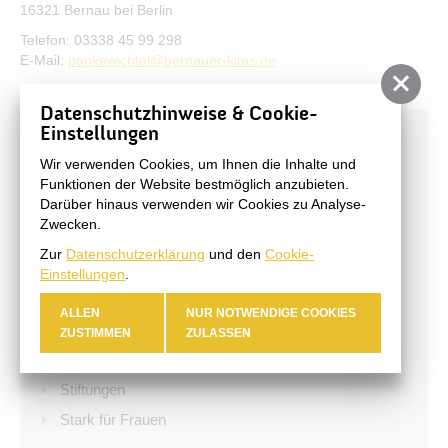
16321 Bernau bei Berlin
Telefon: 03338 45 99 298
E-Mail:
pankewichtel@bernauer-kitas.de
Datenschutzhinweise & Cookie-
Einstellungen
Bildung & Soziales
Wir verwenden Cookies, um Ihnen die Inhalte und
Kinderbetreuung
Funktionen der Website bestmöglich anzubieten.
Darüber hinaus verwenden wir Cookies zu Analyse-
Schule & Bildung
Zwecken.
Jugend
Zur
Datenschutzerklärung
und den
Cookie-
Kinderfreundliche Kommune
Einstellungen
.
Stadtbibliothek
ALLEN
NUR NOTWENDIGE COOKIES
Integration & Welcome Center
ZUSTIMMEN
ZULASSEN
Menschen mit Behinderung
Stiftungen
Stark für Frauen