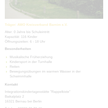
Kinderfreundliche Kommune
Stadtbibliothek
Integration & Welcome Center
Menschen mit Behinderung
Träger: AWO Kreisverband Barnim e.V.
Stiftungen
Alter: 0 Jahre bis Schuleintritt
Stark für Frauen
Kapazität: 116 Kinder
Öffnungszeiten: 6 - 18 Uhr
Besonderheiten
Leben & Freizeit
Musikalische Früherziehung
Grüne Stadt
Kindersport in der Turnhalle
Reiten
Bewegungsübungen im warmen Wasser in der
Schwimmhalle
Kontakt
Integrationskindertagesstätte "Rappelkiste"
Baikalplatz 2
16321 Bernau bei Berlin