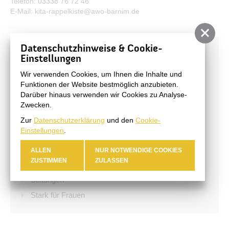
Telefon: 03338 76 72 46
E-Mail: kita-rappelkiste@awo-barnim.de
Datenschutzhinweise & Cookie-
Bildung & Soziales
Einstellungen
Kinderbetreuung
Wir verwenden Cookies, um Ihnen die Inhalte und
Funktionen der Website bestmöglich anzubieten.
Schule & Bildung
Darüber hinaus verwenden wir Cookies zu Analyse-
Jugend
Zwecken.
Kinderfreundliche Kommune
Zur
Datenschutzerklärung
und den
Cookie-
Einstellungen
.
Stadtbibliothek
Integration & Welcome Center
ALLEN
NUR NOTWENDIGE COOKIES
ZUSTIMMEN
ZULASSEN
Menschen mit Behinderung
Stiftungen
Stark für Frauen