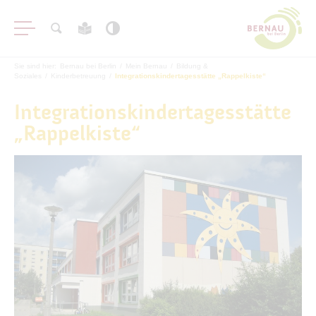
Sie sind hier:
Bernau bei Berlin
/
Mein Bernau
/
Bildung &
Soziales
/
Kinderbetreuung
/
Integrationskindertagesstätte „Rappelkiste“
Integrationskindertagesstätte
„Rappelkiste“
Stadtinformation
Bildung & Soziales
Kinderbetreuung
Schule & Bildung
Jugend