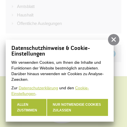
Bürgerservice
Amtsblatt
Bürgerinformation
Haushalt
Öffentliche Auslegungen
Stadtverwaltung
Datenschutzhinweise & Cookie-
Teilen auf
Einstellungen
Wir verwenden Cookies, um Ihnen die Inhalte und
Funktionen der Website bestmöglich anzubieten.
Darüber hinaus verwenden wir Cookies zu Analyse-
Zwecken.
Zur
Datenschutzerklärung
und den
Cookie-
Einstellungen
.
ALLEN
NUR NOTWENDIGE COOKIES
ZUSTIMMEN
ZULASSEN