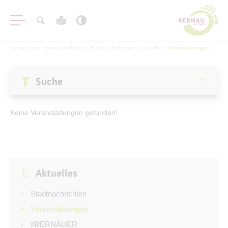
Sie sind hier:
Bernau bei Berlin
/
Rathaus & Service
/
Aktuelles
/
Veranstaltungen
Suche
Aktuelles
Keine Veranstaltungen gefunden!
Stadtnachrichten
Veranstaltungen
#BERNAUER
Aktuelles
Amtsblatt
Haushalt
Stadtnachrichten
Öffentliche Auslegungen
Veranstaltungen
#BERNAUER