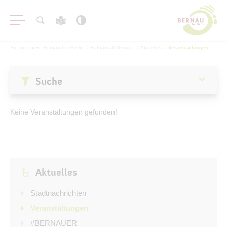
Sie sind hier:
Bernau bei Berlin
/
Rathaus & Service
/
Aktuelles
/
Veranstaltungen
Suche
Aktuelles
Keine Veranstaltungen gefunden!
Stadtnachrichten
Veranstaltungen
#BERNAUER
Aktuelles
Amtsblatt
Haushalt
Stadtnachrichten
Öffentliche Auslegungen
Veranstaltungen
#BERNAUER