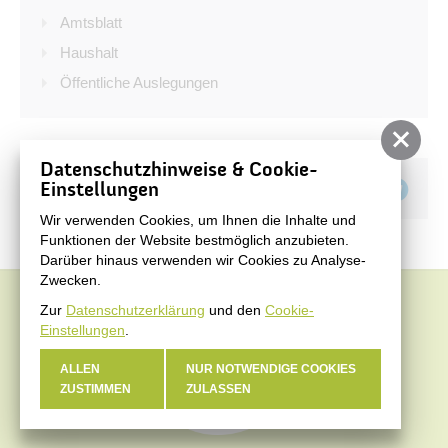
Bürgerservice
Amtsblatt
Bürgerinformation
Haushalt
Öffentliche Auslegungen
Stadtverwaltung
Datenschutzhinweise & Cookie-
Teilen auf
Einstellungen
Wir verwenden Cookies, um Ihnen die Inhalte und
Funktionen der Website bestmöglich anzubieten.
Darüber hinaus verwenden wir Cookies zu Analyse-
Zwecken.
Zur
Datenschutzerklärung
und den
Cookie-
Einstellungen
.
ALLEN
NUR NOTWENDIGE COOKIES
ZUSTIMMEN
ZULASSEN