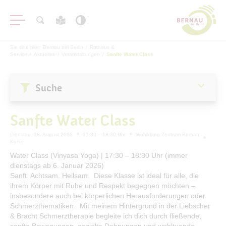
Sie sind hier:
Bernau bei Berlin
/
Rathaus &
Service
/
Aktuelles
/
Veranstaltungen
/
Sanfte Water Class
Suche
Aktuelles
Sanfte Water Class
Stadtnachrichten
Dienstag, 18. August 2026
17:30 – 18:30 Uhr
Wohlklang Zentrum Bernau
Kurse
Veranstaltungen
Water Class (Vinyasa Yoga) | 17:30 – 18:30 Uhr (immer
#BERNAUER
dienstags ab 6. Januar 2026)
Sanft. Achtsam. Heilsam. Diese Klasse ist ideal für alle, die
Amtsblatt
ihrem Körper mit Ruhe und Respekt begegnen möchten –
Haushalt
insbesondere auch bei körperlichen Herausforderungen oder
Schmerzthematiken. Mit meinem Hintergrund in der Liebscher
Öffentliche Auslegungen
& Bracht Schmerztherapie begleite ich dich durch fließende,
sanfte Bewegungen, gezielte Dehnungen und wohltuende