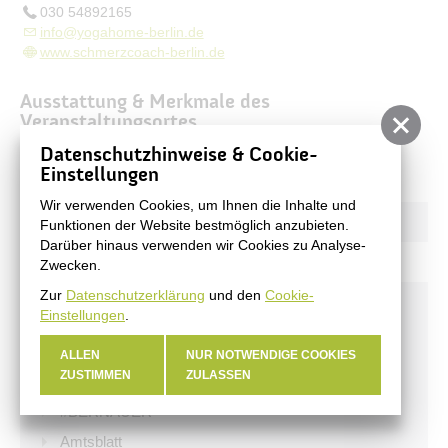
030 54892165
info@yogahome-berlin.de
www.schmerzcoach-berlin.de
Ausstattung & Merkmale des
Veranstaltungsortes
Datenschutzhinweise & Cookie-
Geschultes Personal
Einstellungen
Wir verwenden Cookies, um Ihnen die Inhalte und
Funktionen der Website bestmöglich anzubieten.
Darüber hinaus verwenden wir Cookies zu Analyse-
Zwecken.
Zur
Datenschutzerklärung
und den
Cookie-
Aktuelles
Einstellungen
.
Stadtnachrichten
ALLEN
NUR NOTWENDIGE COOKIES
ZUSTIMMEN
ZULASSEN
Veranstaltungen
#BERNAUER
Amtsblatt