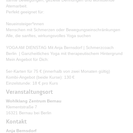
Bürgerservice
Atemarbeit.
Perfekt geeignet für:
Bürgerinformation
Neueinsteiger*innen
Stadtverwaltung
Menschen mit Schmerzen oder Bewegungseinschränkungen
Alle, die sanftes, wirkungsvolles Yoga suchen
YOGA AM DIENSTAG Mit Anja Bernsdorf | Schmerzcoach
Berlin | Ganzheitliches Yoga mit therapeutischem Hintergrund
Mein Angebot für Dich:
5er-Karten für 75 € (innerhalb von zwei Monaten gültig)
Kombi-Angebot (beide Kurse): 130 €
Einzelstunde: 18 € pro Kurs
Veranstaltungsort
Wohlklang Zentrum Bernau
Klementstraße 7
16321 Bernau bei Berlin
Kontakt
Anja Bernsdorf