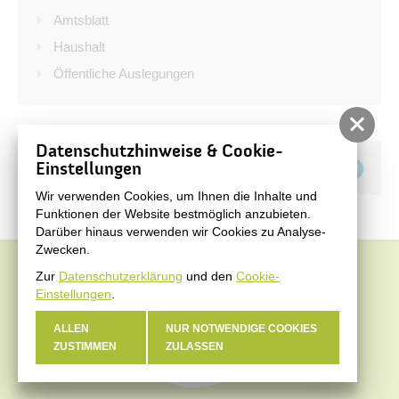
Bürgerservice
Amtsblatt
Bürgerinformation
Haushalt
Öffentliche Auslegungen
Stadtverwaltung
Datenschutzhinweise & Cookie-
Teilen auf
Einstellungen
Wir verwenden Cookies, um Ihnen die Inhalte und
Funktionen der Website bestmöglich anzubieten.
Darüber hinaus verwenden wir Cookies zu Analyse-
Zwecken.
Zur
Datenschutzerklärung
und den
Cookie-
Einstellungen
.
ALLEN
NUR NOTWENDIGE COOKIES
ZUSTIMMEN
ZULASSEN