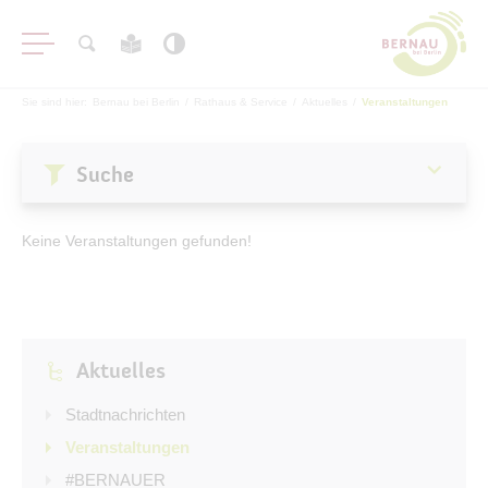
Sie sind hier:
Bernau bei Berlin
/
Rathaus & Service
/
Aktuelles
/
Veranstaltungen
Suche
Aktuelles
Keine Veranstaltungen gefunden!
Stadtnachrichten
Veranstaltungen
#BERNAUER
Aktuelles
Amtsblatt
Haushalt
Stadtnachrichten
Öffentliche Auslegungen
Veranstaltungen
#BERNAUER