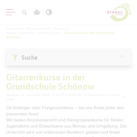
Sie sind hier:
Bernau bei Berlin
/
Rathaus &
Service
/
Aktuelles
/
Veranstaltungen
/
Gitarrenkurse in der Grundschule
Schönow
Suche
Aktuelles
Gitarrenkurse in der
Stadtnachrichten
Grundschule Schönow
Veranstaltungen
Dienstag, 08. September 2026
17:00 – 20:00 Uhr
Grundschule Schönow
#BERNAUER
Kurse
Amtsblatt
Ob Anfänger oder Fortgeschrittene – bei uns findet jeder den
passenden Kurs!
Haushalt
Wir bieten Einzelunterricht und Kleingruppenkurse für Kinder,
Öffentliche Auslegungen
Jugendliche und Erwachsene aus Bernau und Umgebung. Der
Unterricht wird von erfahrenen Musikern geleitet und findet