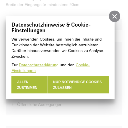
Breite der Eingangstür mindestens 90cm
Datenschutzhinweise & Cookie-
Einstellungen
Wir verwenden Cookies, um Ihnen die Inhalte und
Funktionen der Website bestmöglich anzubieten.
Aktuelles
Darüber hinaus verwenden wir Cookies zu Analyse-
Zwecken.
Stadtnachrichten
Zur
Datenschutzerklärung
und den
Cookie-
Veranstaltungen
Einstellungen
.
#BERNAUER
ALLEN
NUR NOTWENDIGE COOKIES
Amtsblatt
ZUSTIMMEN
ZULASSEN
Haushalt
Öffentliche Auslegungen