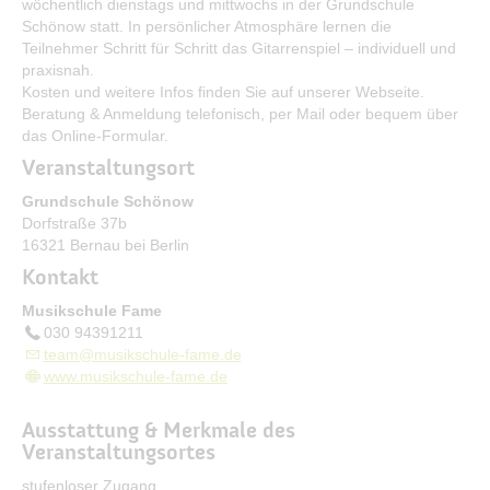
wöchentlich dienstags und mittwochs in der Grundschule
Bürgerservice
Schönow statt. In persönlicher Atmosphäre lernen die
Teilnehmer Schritt für Schritt das Gitarrenspiel – individuell und
Bürgerinformation
praxisnah.
Kosten und weitere Infos finden Sie auf unserer Webseite.
Stadtverwaltung
Beratung & Anmeldung telefonisch, per Mail oder bequem über
das Online-Formular.
Veranstaltungsort
Grundschule Schönow
Dorfstraße 37b
16321 Bernau bei Berlin
Kontakt
Musikschule Fame
030 94391211
team@musikschule-fame.de
www.musikschule-fame.de
Ausstattung & Merkmale des
Veranstaltungsortes
stufenloser Zugang