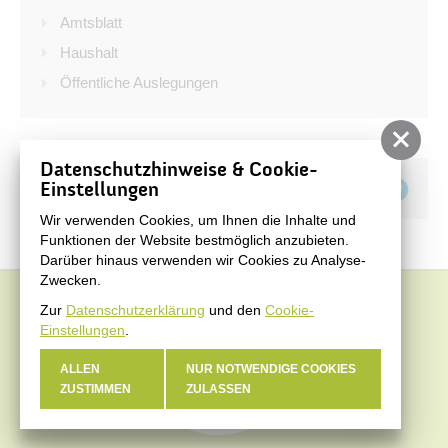
Bürgerservice
Amtsblatt
Bürgerinformation
Haushalt
Öffentliche Auslegungen
Stadtverwaltung
Datenschutzhinweise & Cookie-
Teilen auf
Einstellungen
Wir verwenden Cookies, um Ihnen die Inhalte und
Funktionen der Website bestmöglich anzubieten.
Darüber hinaus verwenden wir Cookies zu Analyse-
Zwecken.
Zur
Datenschutzerklärung
und den
Cookie-
Einstellungen
.
ALLEN
NUR NOTWENDIGE COOKIES
ZUSTIMMEN
ZULASSEN