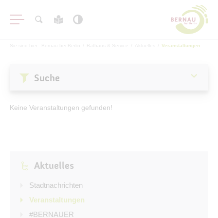
Sie sind hier:
Bernau bei Berlin
/
Rathaus & Service
/
Aktuelles
/
Veranstaltungen
Suche
Aktuelles
Keine Veranstaltungen gefunden!
Stadtnachrichten
Veranstaltungen
#BERNAUER
Aktuelles
Amtsblatt
Haushalt
Stadtnachrichten
Öffentliche Auslegungen
Veranstaltungen
#BERNAUER