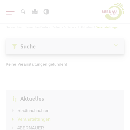
Sie sind hier:
Bernau bei Berlin
/
Rathaus & Service
/
Aktuelles
/
Veranstaltungen
Suche
Aktuelles
Keine Veranstaltungen gefunden!
Stadtnachrichten
Veranstaltungen
#BERNAUER
Aktuelles
Amtsblatt
Haushalt
Stadtnachrichten
Öffentliche Auslegungen
Veranstaltungen
#BERNAUER