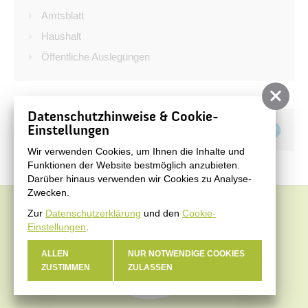
Bürgerservice
Amtsblatt
Bürgerinformation
Haushalt
Öffentliche Auslegungen
Stadtverwaltung
Datenschutzhinweise & Cookie-
Teilen auf
Einstellungen
Wir verwenden Cookies, um Ihnen die Inhalte und
Funktionen der Website bestmöglich anzubieten.
Darüber hinaus verwenden wir Cookies zu Analyse-
Zwecken.
Zur
Datenschutzerklärung
und den
Cookie-
Einstellungen
.
ALLEN
NUR NOTWENDIGE COOKIES
ZUSTIMMEN
ZULASSEN